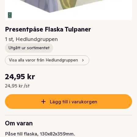
Presentpåse Flaska Tulpaner
1 st, Hedlundgruppen
Utgått ur sortimentet
Visa alla varor från Hedlundgruppen
Styckpris: 24,95 kr /st
24,95 kr
Nuvarande pris är: 24,95 kr
24,95 kr /st
Lägg till i varukorgen
Om varan
Påse till flaska, 130x82x359mm.