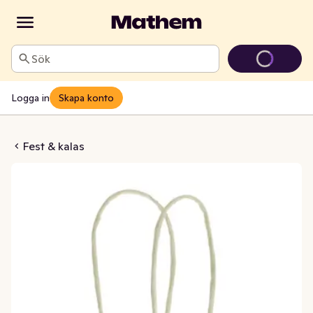
Sök
Logga in
Skapa konto
e Flaska Tulpaner
Fest & kalas