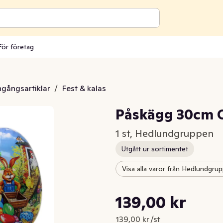
För företag
engångsartiklar
/
Fest & kalas
Påskägg 30cm 
1 st, Hedlundgruppen
Utgått ur sortimentet
Visa alla varor från Hedlundgru
Styckpris: 139,00 kr /st
139,00 kr
Nuvarande pris är: 139,00 kr
139,00 kr /st