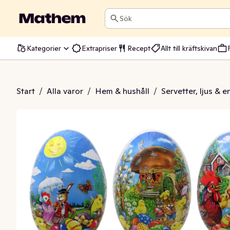
Sök
Kategorier
Extrapriser
Recept
Allt till kräftskivan
cm Osorterade Motiv
Start
/
Alla varor
/
Hem & hushåll
/
Servetter, ljus & 