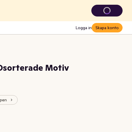
Logga in
Skapa konto
Osorterade Motiv
ppen