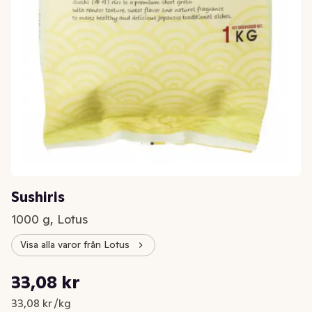
Sushiris
1000 g, Lotus
Visa alla varor från Lotus
Styckpris: 33,08 kr /kg
33,08 kr
Nuvarande pris är: 33,08 kr
33,08 kr /kg