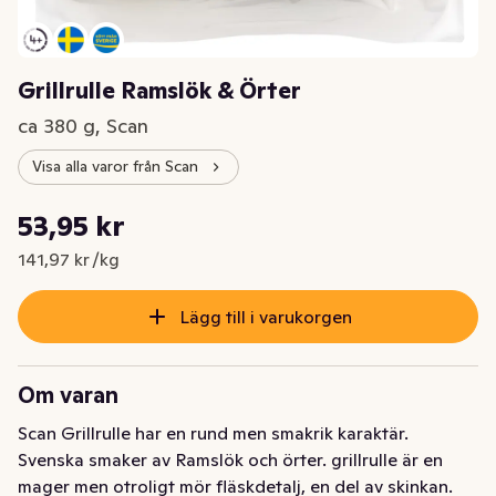
Grillrulle Ramslök & Örter
ca 380 g, Scan
Visa alla varor från Scan
Styckpris: 141,97 kr /kg
53,95 kr
Nuvarande pris är: 53,95 kr
141,97 kr /kg
Lägg till i varukorgen
Om varan
Scan Grillrulle har en rund men smakrik karaktär. 
Svenska smaker av Ramslök och örter. grillrulle är en 
mager men otroligt mör fläskdetalj, en del av skinkan. 