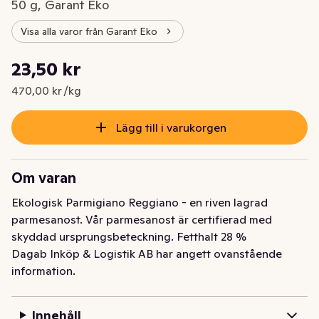
50 g, Garant Eko
Visa alla varor från Garant Eko
Styckpris: 470,00 kr /kg
23,50 kr
Nuvarande pris är: 23,50 kr
470,00 kr /kg
Lägg till i varukorgen
Om varan
Ekologisk Parmigiano Reggiano - en riven lagrad 
parmesanost. Vår parmesanost är certifierad med 
skyddad ursprungsbeteckning. Fetthalt 28 %
Dagab Inköp & Logistik AB har angett ovanstående
information.
Innehåll