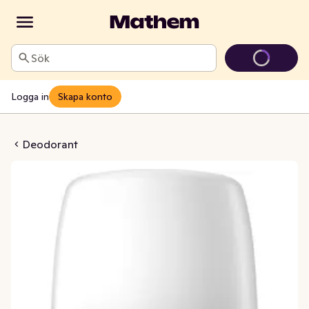
Sök
Logga in
Skapa konto
Spray Ocean Rush
Deodorant