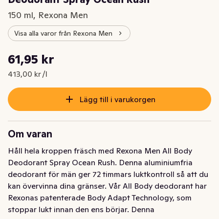
150 ml, Rexona Men
Visa alla varor från Rexona Men
Styckpris: 413,00 kr /l
61,95 kr
Nuvarande pris är: 61,95 kr
413,00 kr /l
Lägg till i varukorgen
Om varan
Håll hela kroppen fräsch med Rexona Men All Body 
Deodorant Spray Ocean Rush. Denna aluminiumfria 
deodorant för män ger 72 timmars luktkontroll så att du 
kan övervinna dina gränser. Vår All Body deodorant har 
Rexonas patenterade Body Adapt Technology, som 
stoppar lukt innan den ens börjar. Denna 