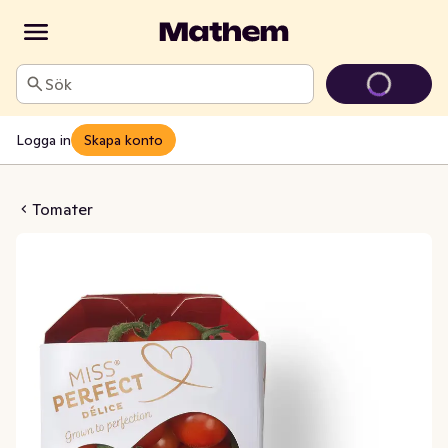
Sök
Logga in
Skapa konto
 kvist Miss Perfect Klass1
Tomater