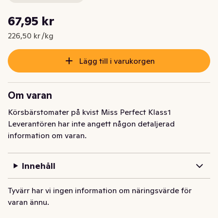
Styckpris: 226,50 kr /kg
67,95 kr
Nuvarande pris är: 67,95 kr
226,50 kr /kg
Lägg till i varukorgen
Om varan
Körsbärstomater på kvist Miss Perfect Klass1
Leverantören har inte angett någon detaljerad
information om varan.
Innehåll
Tyvärr har vi ingen information om näringsvärde för
varan ännu.