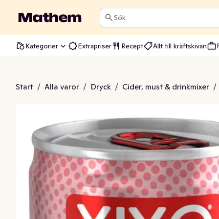
Sök
Kategorier
Extrapriser
Recept
Allt till kräftskivan
nk Lemonade
Start
/
Alla varor
/
Dryck
/
Cider, must & drinkmixer
/