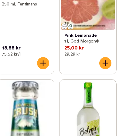
250 ml, Fentimans
Pink Lemonade
1 l, God Morgon®
18,88 kr
25,00 kr
75,52 kr /l
29,29 kr