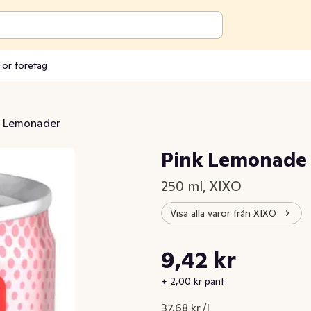
För företag
Lemonader
Pink Lemonade
250 ml, XIXO
Visa alla varor från XIXO
Styckpris: 37,68 kr /l
9,42 kr
Nuvarande pris är: 9,42 kr
+ 2,00 kr pant
37,68 kr /l