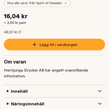
Visa alla varor från Spirit of Sweden
Styckpris: 48,61 kr /l
16,04 kr
Nuvarande pris är: 16,04 kr
+ 2,00 kr pant
48,61 kr /l
Lägg till i varukorgen
Om varan
Herrljunga Drycker AB har angett ovanstående
information.
Innehåll
Näringsinnehåll