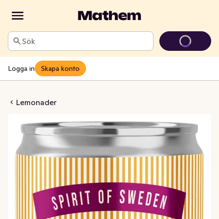
Sök
Logga in
Skapa konto
neapple & Passion
Lemonader