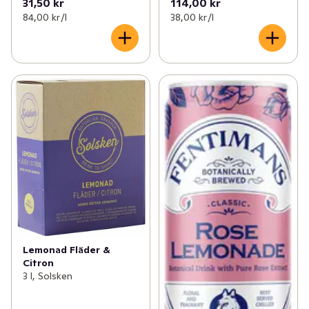
31,50 kr
114,00 kr
84,00 kr /l
38,00 kr /l
Lemonad Fläder &
Citron
3 l, Solsken