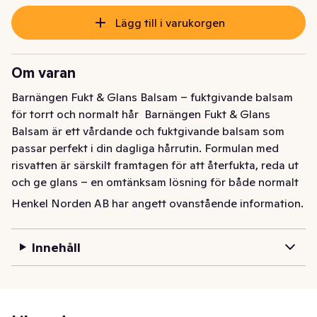
Lägg till i varukorgen
Om varan
Barnängen Fukt & Glans Balsam – fuktgivande balsam 
för torrt och normalt hår  Barnängen Fukt & Glans 
Balsam är ett vårdande och fuktgivande balsam som 
passar perfekt i din dagliga hårrutin. Formulan med 
risvatten är särskilt framtagen för att återfukta, reda ut 
och ge glans – en omtänksam lösning för både normalt 
och torrt hår. Resultatet? Ett hår som känns lättkammat, 
Henkel Norden AB har angett ovanstående information.
mjukt och fullt av naturlig lyster.  Detta hårbalsam är en 
del av Barnängens omtänksamma produkter för torrt 
Innehåll
hår – utvecklat för att ge näring och glans till hela 
familjens olika hårbehov.  Fördelar: - Fuktgivande 
balsam: Med risvatten som återfuktar och reder ut håret 
- Passar både som balsam För normalt hår och balsam 