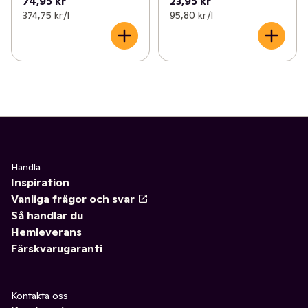
74,95 kr
23,95 kr
374,75 kr /l
95,80 kr /l
Handla
Inspiration
Vanliga frågor och svar
Så handlar du
Hemleverans
Färskvarugaranti
Kontakta oss