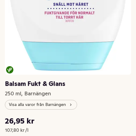
Balsam Fukt & Glans
250 ml, Barnängen
Visa alla varor från Barnängen
Styckpris: 107,80 kr /l
26,95 kr
Nuvarande pris är: 26,95 kr
107,80 kr /l