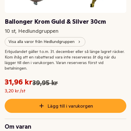
Ballonger Krom Guld & Silver 30cm
10 st, Hedlundgruppen
Visa alla varor från Hedlundgruppen
-20%
Erbjudandet gäller t.o.m. 31. december eller så länge lagret räcker.
Kom ihåg att en rabatterad vara inte reserveras åt dig när du
lägger till den i varukorgen. Varan reserveras först vid
betalningen.
Styckpris: 3,20 kr /st
31,96 kr
39,95 kr
Ursprungspriset var: 39,95 kr
Nuvarande pris är: 31,96 kr
3,20 kr /st
Lägg till i varukorgen
Om varan