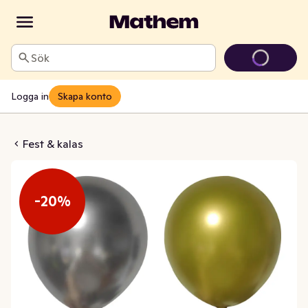
Sök
Logga in
Skapa konto
m Guld & Silver 30cm
Fest & kalas
-20%