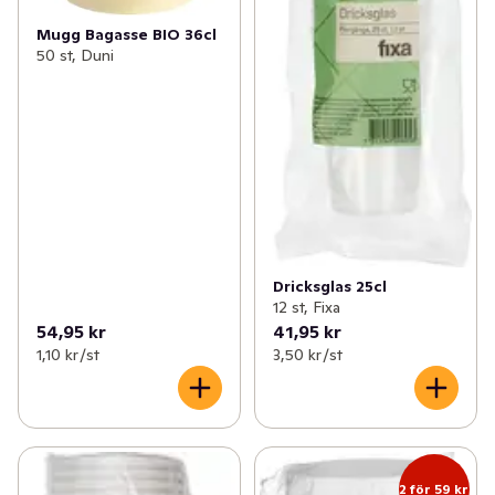
Mugg Bagasse BIO 36cl
50 st, Duni
Dricksglas 25cl
12 st, Fixa
54,95 kr
41,95 kr
1,10 kr /st
3,50 kr /st
2 för 59 kr