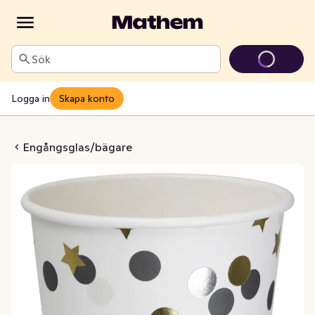
Sök
Logga in
Skapa konto
ots & Stars 260ml
Engångsglas/bägare