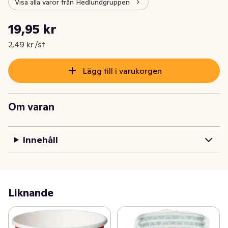
Visa alla varor från Hedlundgruppen
Styckpris: 2,49 kr /st
19,95 kr
Nuvarande pris är: 19,95 kr
2,49 kr /st
Lägg till i varukorgen
Om varan
Innehåll
Liknande