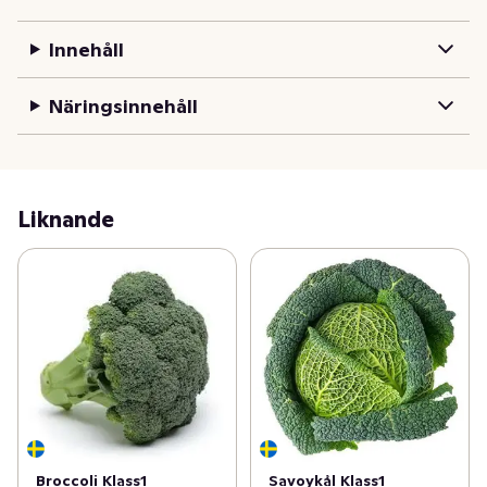
odlare ingår vi i företagsgruppen Dole Nordic. Som en 
del i Dole plc tillhör vi världens största leverantör av 
Innehåll
färskvaror.
Näringsinnehåll
Liknande
Broccoli Klass1
Savoykål Klass1