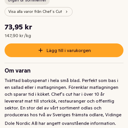
Utgått ur sortimentet
Visa alla varor från Chef´s Cut
Styckpris: 147,90 kr /kg
73,95 kr
Nuvarande pris är: 73,95 kr
147,90 kr /kg
Lägg till i varukorgen
Om varan
Tvättad babyspenat i hela små blad. Perfekt som bas i 
en sallad eller i matlagningen. Förenklar matlagningen 
och sparar tid i köket. Chef's cut har i över 10 år 
levererat mat till storkök, restauranger och offentlig 
sektor. En stor del av vårt sortiment odlas och 
produceras hos två av Sveriges främsta odlare, Vidinge 
Grönt och Steglinge Gård. Tillsammans med dessa 
Dole Nordic AB har angett ovanstående information.