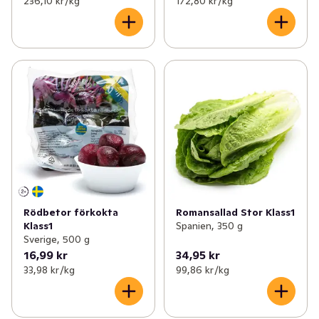
236,10 kr /kg
172,80 kr /kg
Rödbetor förkokta
Romansallad Stor Klass1
Klass1
Spanien, 350 g
Sverige, 500 g
16,99 kr
34,95 kr
33,98 kr /kg
99,86 kr /kg