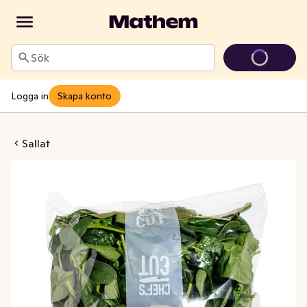
Sök
Logga in
Skapa konto
 storpack Klass1
Sallat