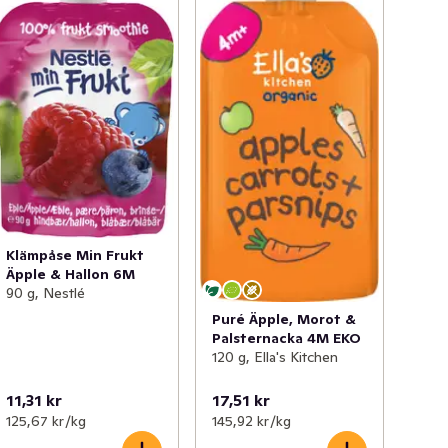
Klämpåse Min Frukt
Äpple & Hallon 6M
90 g, Nestlé
Puré Äpple, Morot &
Palsternacka 4M EKO
120 g, Ella's Kitchen
11,31 kr
17,51 kr
125,67 kr /kg
145,92 kr /kg