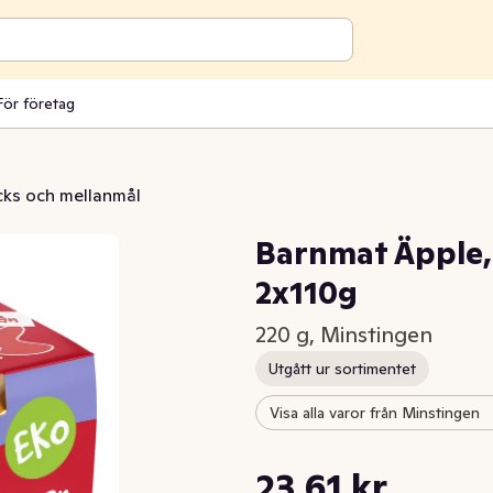
För företag
ks och mellanmål
Barnmat Äpple
2x110g
220 g, Minstingen
Utgått ur sortimentet
Visa alla varor från Minstingen
Styckpris: 107,32 kr /kg
23,61 kr