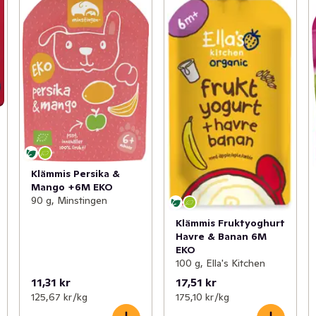
Klämmis Persika &
Mango +6M EKO
90 g, Minstingen
Klämmis Fruktyoghurt
Havre & Banan 6M
EKO
100 g, Ella's Kitchen
11,31 kr
17,51 kr
125,67 kr /kg
175,10 kr /kg