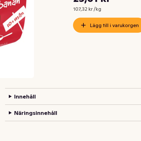
Nuvarande pris är: 23,61 kr
107,32 kr /kg
Lägg till i varukorgen
Innehåll
Näringsinnehåll