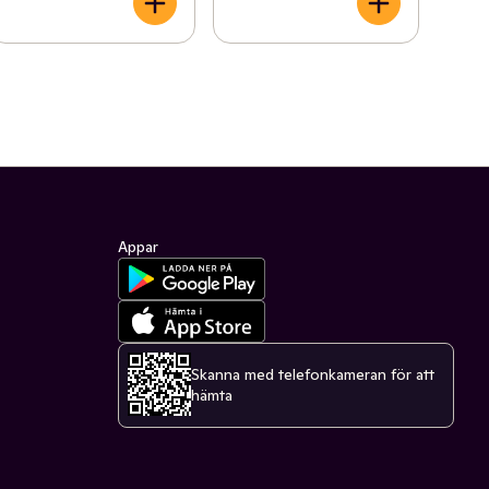
Appar
Skanna med telefonkameran för att
hämta