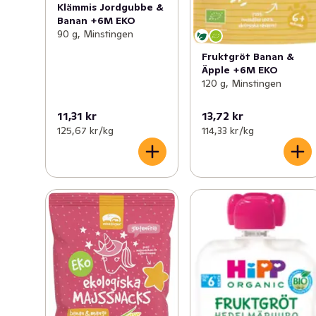
Klämmis Jordgubbe &
Banan +6M EKO
90 g, Minstingen
Fruktgröt Banan &
Äpple +6M EKO
120 g, Minstingen
11,31 kr
13,72 kr
125,67 kr /kg
114,33 kr /kg