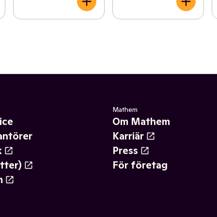
Mathem
ice
Om Mathem
antörer
Karriär
k
Press
tter)
För företag
m