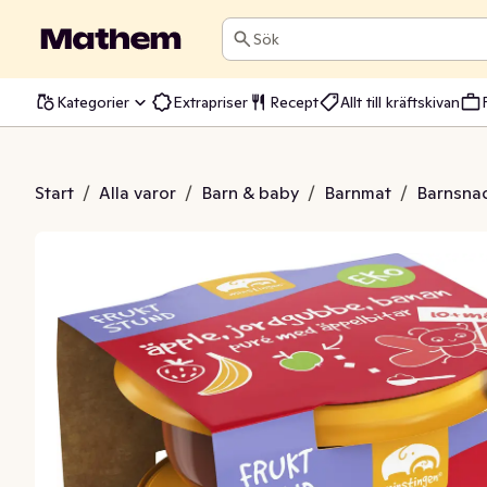
Sök
Kategorier
Extrapriser
Recept
Allt till kräftskivan
rdgubbe & Banan 10M 2x110g
Start
/
Alla varor
/
Barn & baby
/
Barnmat
/
Barnsnac