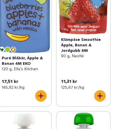
Klämpåse Smoothie
Äpple, Banan &
Jordgubb 6M
90 g, Nestlé
Puré Blåbär, Äpple &
Banan 4M EKO
120 g, Ella's Kitchen
17,51 kr
11,31 kr
145,92 kr /kg
125,67 kr /kg