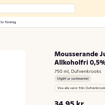
För företag
Mousserande J
Allkoholfri 0,5
750 ml, Dufvenkrooks
Utgått ur sortimentet
Visa alla varor från Dufvenkroo
Styckpris: 46,60 kr /l
34,95 kr