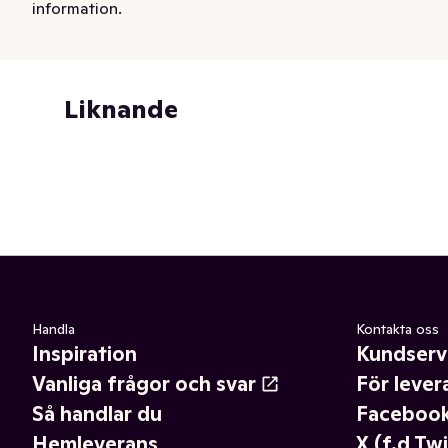
information.
Liknande
Handla
Kontakta oss
Inspiration
Kundserv
Vanliga frågor och svar
För lever
Så handlar du
Faceboo
Hemleverans
X (f.d Twi