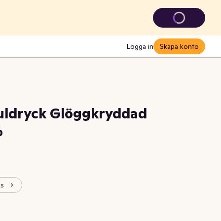
Logga in
Skapa konto
uldryck Glöggkryddad
%
ks