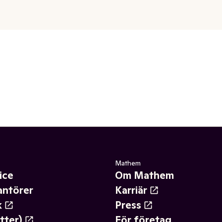
Mathem
ice
Om Mathem
antörer
Karriär
k
Press
tter)
För företag