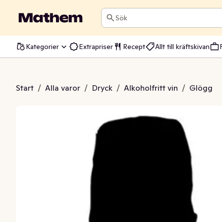
Sök
Kategorier
Extrapriser
Recept
Allt till kräftskivan
Glöggkryddad Allkoholfri 0,5%
Start
/
Alla varor
/
Dryck
/
Alkoholfritt vin
/
Glögg