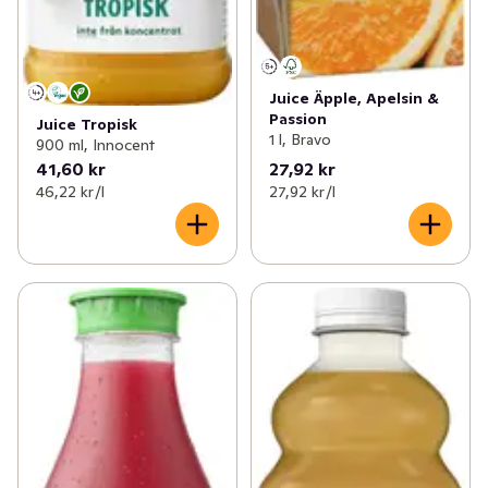
Juice Äpple, Apelsin &
Passion
Juice Tropisk
1 l, Bravo
900 ml, Innocent
41,60 kr
27,92 kr
46,22 kr /l
27,92 kr /l