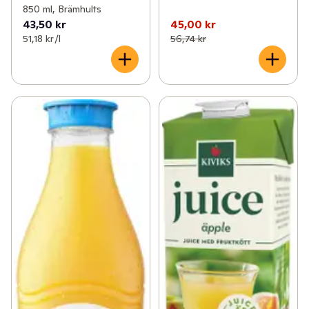
850 ml, Brämhults
43,50 kr
45,00 kr
51,18 kr /l
56,74 kr