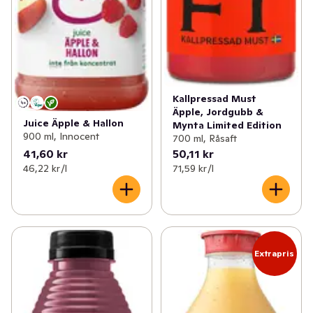
Kallpressad Must
Äpple, Jordgubb &
Juice Äpple & Hallon
Mynta Limited Edition
900 ml, Innocent
700 ml, Råsaft
41,60 kr
50,11 kr
46,22 kr /l
71,59 kr /l
Extrapris