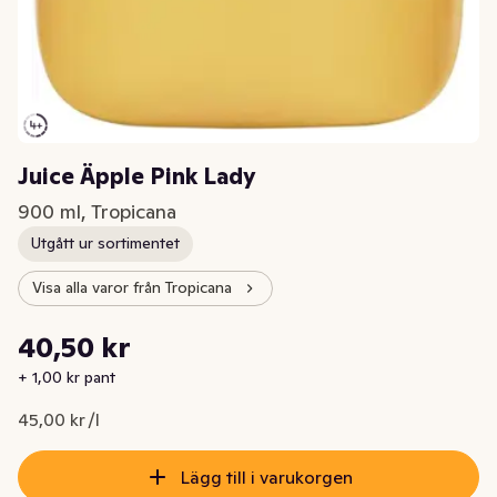
Juice Äpple Pink Lady
900 ml, Tropicana
Utgått ur sortimentet
Visa alla varor från Tropicana
Styckpris: 45,00 kr /l
40,50 kr
Nuvarande pris är: 40,50 kr
+ 1,00 kr pant
45,00 kr /l
Lägg till i varukorgen