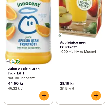
Äpplejuice med
Fruktkött
1000 ml, Kiviks Musteri
Juice Apelsin utan
fruktkött
900 ml, Innocent
41,60 kr
23,19 kr
46,22 kr /l
23,19 kr /l