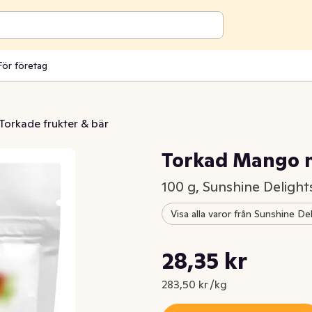
För företag
Torkade frukter & bär
Torkad Mango 
100 g, Sunshine Delight
Visa alla varor från Sunshine De
Styckpris: 283,50 kr /kg
28,35 kr
Nuvarande pris är: 28,35 kr
283,50 kr /kg