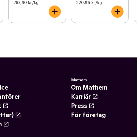
283,50 kr /kg
220,56 kr /kg
Mathem
ice
Om Mathem
antörer
Karriär
k
Press
tter)
För företag
m