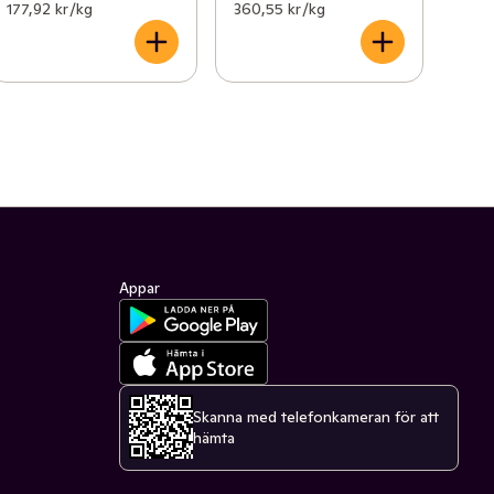
177,92 kr /kg
360,55 kr /kg
Appar
Skanna med telefonkameran för att
hämta