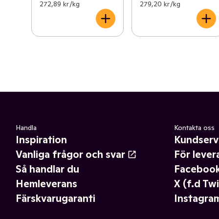
272,89 kr /kg
279,20 kr /kg
Handla
Kontakta oss
Inspiration
Kundserv
Vanliga frågor och svar
För lever
Så handlar du
Faceboo
Hemleverans
X (f.d Twi
Färskvarugaranti
Instagra