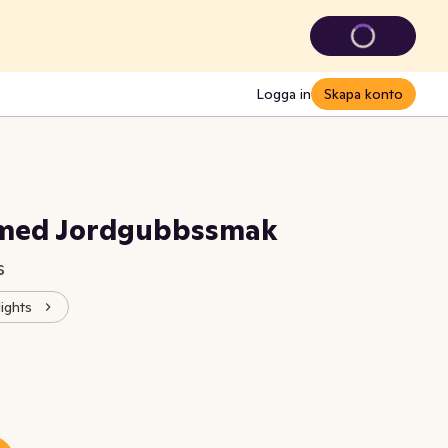
Logga in
Skapa konto
med Jordgubbssmak
s
lights