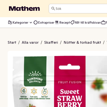
Sök
Kategorier
Extrapriser
Recept
Allt till kräftskivan
o med Jordgubbssmak
Start
/
Alla varor
/
Skafferi
/
Nötter & torkad frukt
/