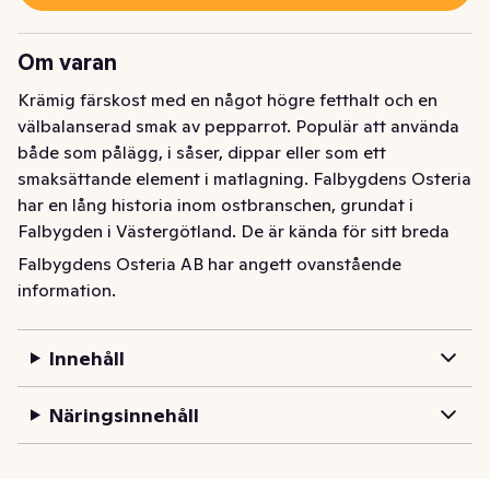
Om varan
Krämig färskost med en något högre fetthalt och en 
välbalanserad smak av pepparrot. Populär att använda 
både som pålägg, i såser, dippar eller som ett 
smaksättande element i matlagning. Falbygdens Osteria 
har en lång historia inom ostbranschen, grundat i 
Falbygden i Västergötland. De är kända för sitt breda 
sortiment av ostar, både egna produkter och 
Falbygdens Osteria AB har angett ovanstående
importerade ostar från hela världen. Deras verksamhet 
information.
sträcker sig från lagring och förädling till försäljning och 
distribution.
Innehåll
Näringsinnehåll