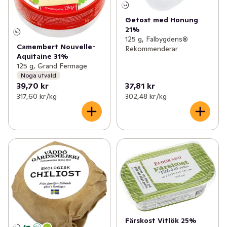
Getost med Honung
21%
125 g, Falbygdens®
Camembert Nouvelle-
Rekommenderar
Aquitaine 31%
125 g, Grand Fermage
Noga utvald
39,70 kr
37,81 kr
317,60 kr /kg
302,48 kr /kg
Färskost Vitlök 25%