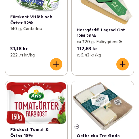
Färskost Vitlök och
Örter 32%
140 g, Cantadou
Herrgård® Lagrad Ost
12M 28%
ca 720 g, Falbygdens®
31,18 kr
112,63 kr
222,71 kr /kg
156,43 kr /kg
Färskost Tomat &
Örter 15%
Ostbricka Tre Goda