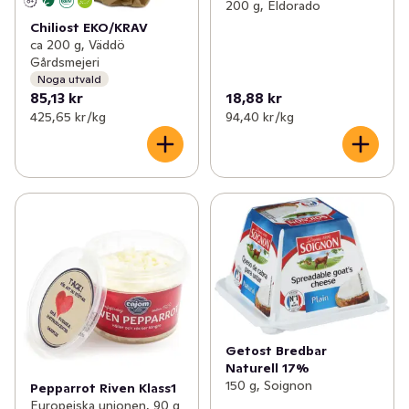
200 g, Eldorado
Chiliost EKO/KRAV
ca 200 g, Väddö
Gårdsmejeri
Noga utvald
85,13 kr
18,88 kr
425,65 kr /kg
94,40 kr /kg
Getost Bredbar
Naturell 17%
150 g, Soignon
Pepparrot Riven Klass1
Europeiska unionen, 90 g