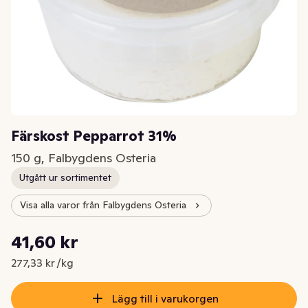
Färskost Pepparrot 31%
150 g, Falbygdens Osteria
Utgått ur sortimentet
Visa alla varor från Falbygdens Osteria
Styckpris: 277,33 kr /kg
41,60 kr
Nuvarande pris är: 41,60 kr
277,33 kr /kg
Lägg till i varukorgen