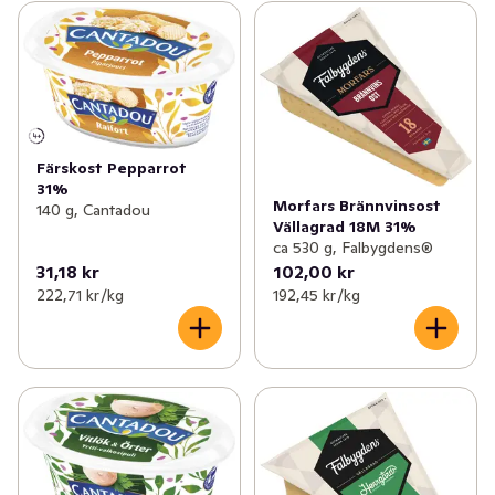
Färskost Pepparrot
31%
Morfars Brännvinsost
140 g, Cantadou
Vällagrad 18M 31%
ca 530 g, Falbygdens®
31,18 kr
102,00 kr
222,71 kr /kg
192,45 kr /kg