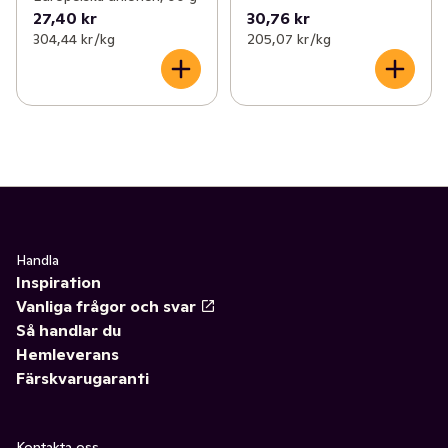
27,40 kr
30,76 kr
304,44 kr /kg
205,07 kr /kg
Handla
Inspiration
Vanliga frågor och svar
Så handlar du
Hemleverans
Färskvarugaranti
Kontakta oss