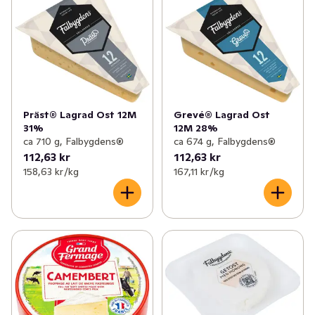
Präst® Lagrad Ost 12M
Grevé® Lagrad Ost
31%
12M 28%
ca 710 g, Falbygdens®
ca 674 g, Falbygdens®
112,63 kr
112,63 kr
158,63 kr /kg
167,11 kr /kg