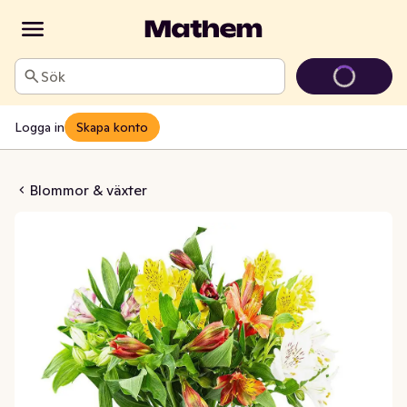
Sök
Logga in
Skapa konto
meria mixbukett
Blommor & växter