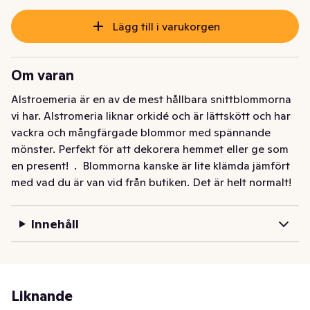
Lägg till i varukorgen
Om varan
Alstroemeria är en av de mest hållbara snittblommorna 
vi har. Alstromeria liknar orkidé och är lättskött och har 
vackra och mångfärgade blommor med spännande 
mönster. Perfekt för att dekorera hemmet eller ge som 
en present!  .  Blommorna kanske är lite klämda jämfört 
med vad du är van vid från butiken. Det är helt normalt! 
Blommorna kommer direkt från producenten och ser 
därför ut så.
Innehåll
Alstroemeria mixbukett
Liknande