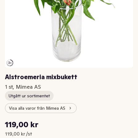
Alstroemeria mixbukett
1 st, Mimea AS
Utgått ur sortimentet
Visa alla varor från Mimea AS
Styckpris: 119,00 kr /st
119,00 kr
Nuvarande pris är: 119,00 kr
119,00 kr /st