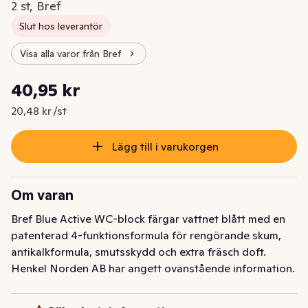
2 st, Bref
Slut hos leverantör
Visa alla varor från Bref
Styckpris: 20,48 kr /st
40,95 kr
Nuvarande pris är: 40,95 kr
20,48 kr /st
Lägg till i varukorgen
Om varan
Bref Blue Active WC-block färgar vattnet blått med en 
patenterad 4-funktionsformula för rengörande skum, 
antikalkformula, smutsskydd och extra fräsch doft.
Henkel Norden AB har angett ovanstående information.