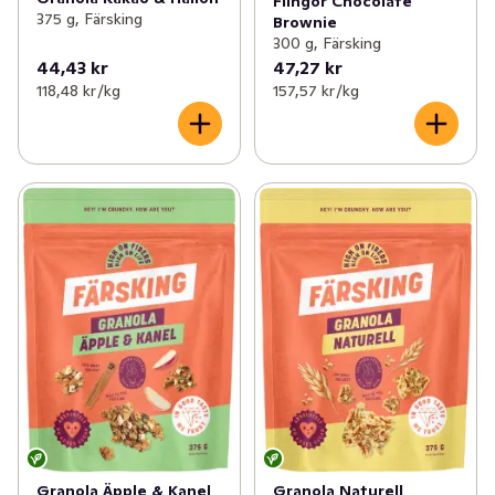
Flingor Chocolate
375 g, Färsking
Brownie
300 g, Färsking
44,43 kr
47,27 kr
118,48 kr /kg
157,57 kr /kg
Granola Äpple & Kanel
Granola Naturell