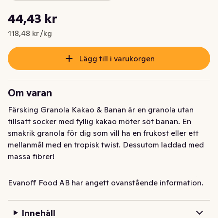
Styckpris: 118,48 kr /kg
44,43 kr
Nuvarande pris är: 44,43 kr
118,48 kr /kg
Lägg till i varukorgen
Om varan
Färsking Granola Kakao & Banan är en granola utan 
tillsatt socker med fyllig kakao möter söt banan. En 
smakrik granola för dig som vill ha en frukost eller ett 
mellanmål med en tropisk twist. Dessutom laddad med 
massa fibrer!

Färsking Granola ger en crunchy och smakrik start på 
Evanoff Food AB har angett ovanstående information.
dagen utan tillsatt socker. Produkterna är laddade med 
högt fiberinnehåll, fullkorn, omättade fetter och 
Innehåll
naturligt förekommande mineraler och vitaminer.