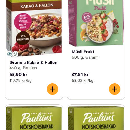
Müsli Frukt
600 g, Garant
Granola Kakao & Hallon
450 g, Paulúns
53,90 kr
37,81 kr
119,78 kr /kg
63,02 kr /kg