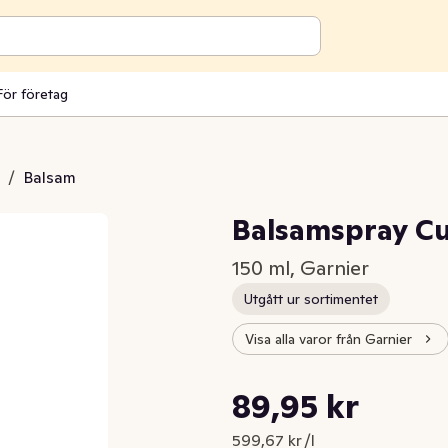
För företag
/
Balsam
Balsamspray Cu
150 ml, Garnier
Utgått ur sortimentet
Visa alla varor från Garnier
Styckpris: 599,67 kr /l
89,95 kr
Nuvarande pris är: 89,95 kr
599,67 kr /l