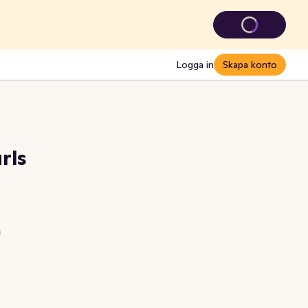
Logga in
Skapa konto
rls