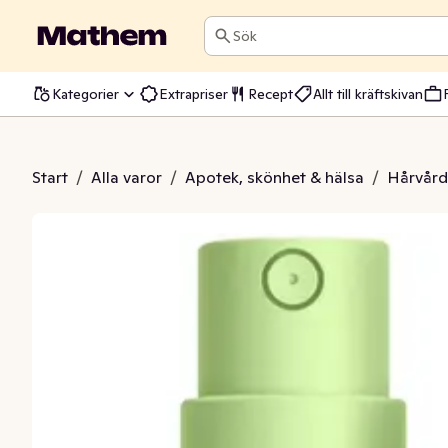
Sök
Kategorier
Extrapriser
Recept
Allt till kräftskivan
amspray Curls
Start
/
Alla varor
/
Apotek, skönhet & hälsa
/
Hårvård