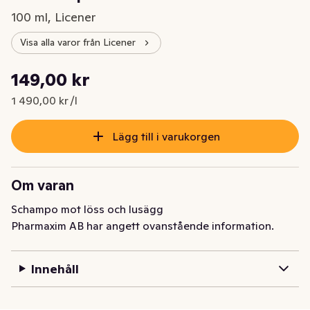
100 ml, Licener
Visa alla varor från Licener
Styckpris: 1 490,00 kr /l
149,00 kr
Nuvarande pris är: 149,00 kr
1 490,00 kr /l
Lägg till i varukorgen
Om varan
Schampo mot löss och lusägg
Pharmaxim AB har angett ovanstående information.
Innehåll