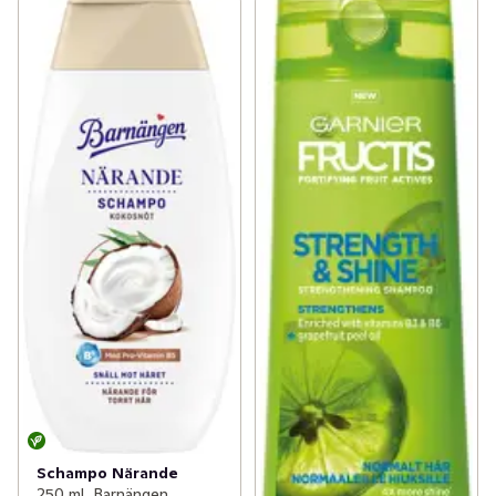
Schampo Närande
250 ml, Barnängen