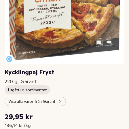
Kycklingpaj Fryst
220 g, Garant
Utgått ur sortimentet
Visa alla varor från Garant
Styckpris: 136,14 kr /kg
29,95 kr
Nuvarande pris är: 29,95 kr
136,14 kr /kg