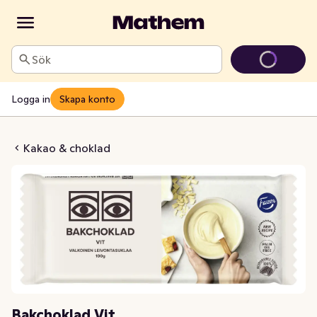
Sök
Logga in
Skapa konto
hoklad Vit
Kakao & choklad
Bakchoklad Vit