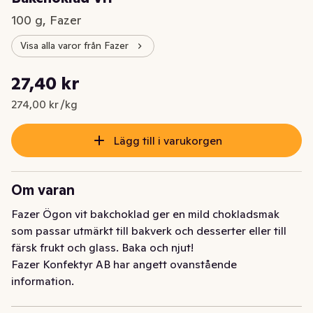
100 g, Fazer
Visa alla varor från Fazer
Styckpris: 274,00 kr /kg
27,40 kr
Nuvarande pris är: 27,40 kr
274,00 kr /kg
Lägg till i varukorgen
Om varan
Fazer Ögon vit bakchoklad ger en mild chokladsmak 
som passar utmärkt till bakverk och desserter eller till 
färsk frukt och glass. Baka och njut!
Fazer Konfektyr AB har angett ovanstående
information.