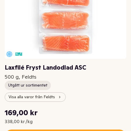
Laxfilé Fryst Landodlad ASC
500 g, Feldts
Utgått ur sortimentet
Visa alla varor från Feldts
Styckpris: 338,00 kr /kg
169,00 kr
Nuvarande pris är: 169,00 kr
338,00 kr /kg