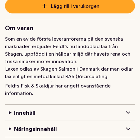
Lägg till i varukorgen
Om varan
Som en av de första leverantörerna på den svenska 
marknaden erbjuder Feldt’s nu landodlad lax från 
Skagen, uppfödd i en hållbar miljö där havets rena och 
friska smaker möter innovation.

Laxen odlas av Skagen Salmon i Danmark där man odlar 
lax enligt en metod kallad RAS (Recirculating 
Aquaculture System). 

Feldts Fisk & Skaldjur har angett ovanstående
RAS-odling av lax innebär odling i ett slutet system där 
information.
vatten renas och återanvänds, vilket bland annat 
minimerar vattenanvändningen och minskar odlingens 
Innehåll
miljöpåverkan.

Näringsinnehåll
Fler fördelar med RAS-odlad lax:

•	Miljövänlig och hållbar produktion: RAS-odling 