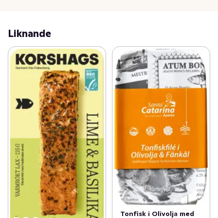
minskar utsläpp av näringsämnen och avfall till 
omgivande vattenmiljöer, vilket skyddar ekosystemen 
och minskar övergödning. 

Liknande
I Skagen Salmons fall går dessutom allt avfall till 
reningsverket på andra sidan gatan och blir till biogas.

•	Exakt kontroll över vattenkvalitet: Det slutna 
systemet gör det möjligt att exakt kontrollera 
vattenkvaliteten, inklusive temperatur, syrenivåer och 
renhet, vilket leder till friskare fisk och bättre 
tillväxtförhållanden.

•	Minskad risk för sjukdomar och parasiter: Genom 
att hålla laxen i en sluten miljö kan man minimera 
kontakten med vilda bestånd, vilket minskar risken för 
sjukdomar och parasitangrepp som havslöss.

•	Effektiv resursanvändning: RAS minimerar 
vattenanvändningen eftersom systemet återanvänder 
vattnet, vilket är särskilt fördelaktigt i områden med 
begränsad vattenresurs.

Tonfisk i Olivolja med
•	Minskad användning av antibiotika: Den 