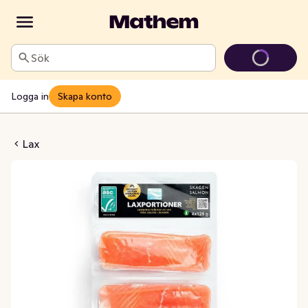
Sök
Logga in
Skapa konto
yst Landodlad ASC
Lax