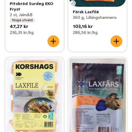
Pitabröd Surdeg EKO
Fryst
Färsk Laxfilé
2 st, Jalm&B
360 g, Lillängshamnens
Noga utvald
47,27 kr
103,16 kr
236,35 kr /kg
286,56 kr /kg