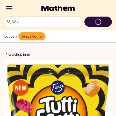
Sök
Logga in
Skapa konto
ti Remix Original
Godispåsar