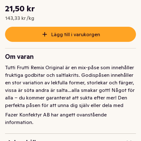
Styckpris: 143,33 kr /kg
21,50 kr
Nuvarande pris är: 21,50 kr
143,33 kr /kg
Lägg till i varukorgen
Om varan
Tutti Frutti Remix Original är en mix-påse som innehåller 
fruktiga godbitar och saltlakrits. Godispåsen innehåller 
en stor variation av lekfulla former, storlekar och färger, 
vissa är söta andra är salta…alla smakar gott! Något för 
alla – du kommer garanterat att sukta efter mer! Den 
perfekta påsen för att unna dig själv eller dela med 
vänner och familj.
Fazer Konfektyr AB har angett ovanstående
information.