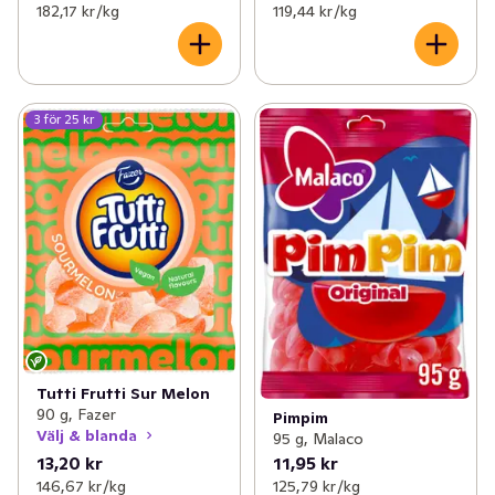
182,17 kr /kg
119,44 kr /kg
3 för 25 kr
Tutti Frutti Sur Melon
90 g, Fazer
Pimpim
Välj & blanda
95 g, Malaco
13,20 kr
11,95 kr
146,67 kr /kg
125,79 kr /kg