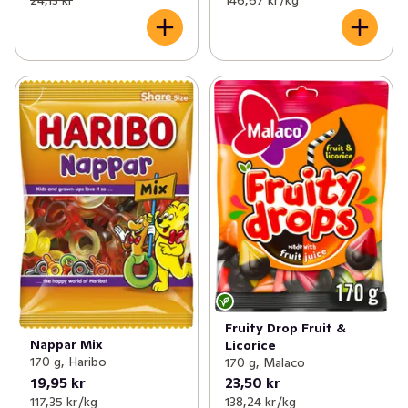
24,13 kr
146,67 kr /kg
Fruity Drop Fruit &
Nappar Mix
Licorice
170 g, Haribo
170 g, Malaco
19,95 kr
23,50 kr
117,35 kr /kg
138,24 kr /kg