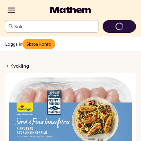
Sök
Logga in
Skapa konto
 & Fina Innerfiléer
Kyckling