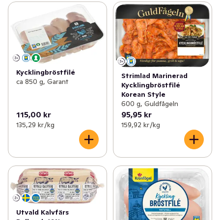
Kycklingbröstfilé
Strimlad Marinerad
ca 850 g, Garant
Kycklingbröstfilé
Korean Style
600 g, Guldfågeln
115,00 kr
95,95 kr
135,29 kr /kg
159,92 kr /kg
Utvald Kalvfärs