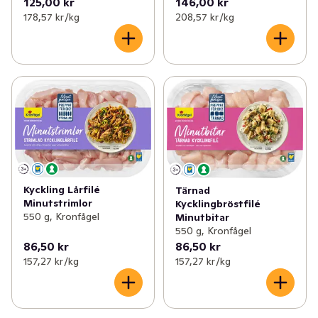
125,00 kr
146,00 kr
178,57 kr /kg
208,57 kr /kg
Kyckling Lårfilé
Tärnad
Minutstrimlor
Kycklingbröstfilé
550 g, Kronfågel
Minutbitar
550 g, Kronfågel
86,50 kr
86,50 kr
157,27 kr /kg
157,27 kr /kg