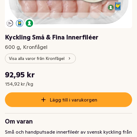
Kyckling Små & Fina Innerfiléer
600 g, Kronfågel
Visa alla varor från Kronfågel
Styckpris: 154,92 kr /kg
92,95 kr
Nuvarande pris är: 92,95 kr
154,92 kr /kg
Lägg till i varukorgen
Om varan
Små och handputsade innerfileér av svensk kyckling från 