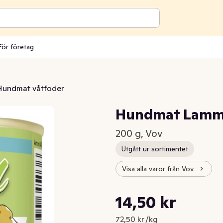
För företag
Hundmat våtfoder
Hundmat Lamm 
200 g, Vov
Utgått ur sortimentet
Visa alla varor från Vov
Styckpris: 72,50 kr /kg
14,50 kr
Nuvarande pris är: 14,50 kr
72,50 kr /kg