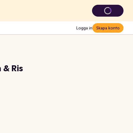
Logga in
Skapa konto
& Ris