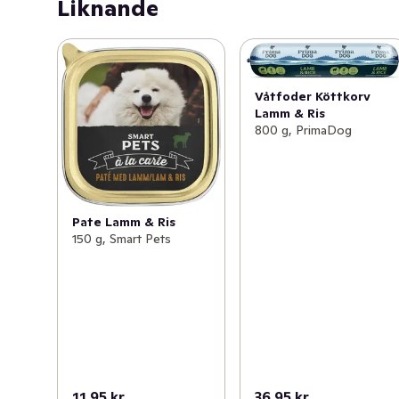
Liknande
Våtfoder Köttkorv
Lamm & Ris
800 g, PrimaDog
Pate Lamm & Ris
150 g, Smart Pets
11,95 kr
36,95 kr