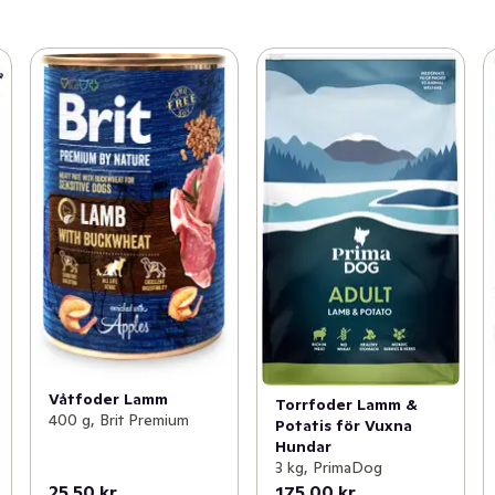
Våtfoder Lamm
Torrfoder Lamm &
400 g, Brit Premium
Potatis för Vuxna
Hundar
3 kg, PrimaDog
25,50 kr
175,00 kr