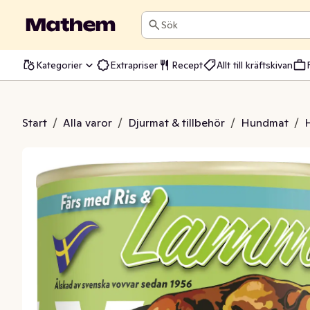
Sök
Kategorier
Extrapriser
Recept
Allt till kräftskivan
at Lamm & Ris
Start
/
Alla varor
/
Djurmat & tillbehör
/
Hundmat
/