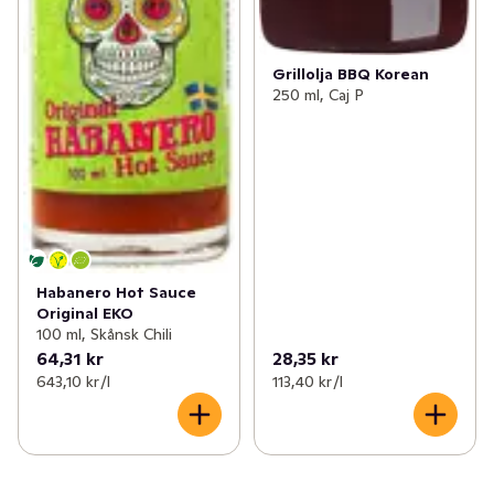
Grillolja BBQ Korean
250 ml, Caj P
Habanero Hot Sauce
Original EKO
100 ml, Skånsk Chili
64,31 kr
28,35 kr
643,10 kr /l
113,40 kr /l