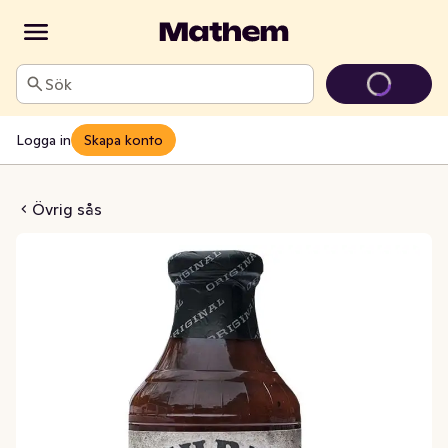
Sök
Logga in
Skapa konto
uce Original
Övrig sås