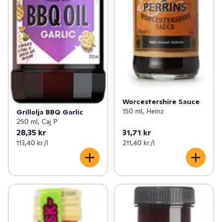
Worcestershire Sauce
150 ml, Heinz
Grillolja BBQ Garlic
250 ml, Caj P
28,35 kr
31,71 kr
113,40 kr /l
211,40 kr /l