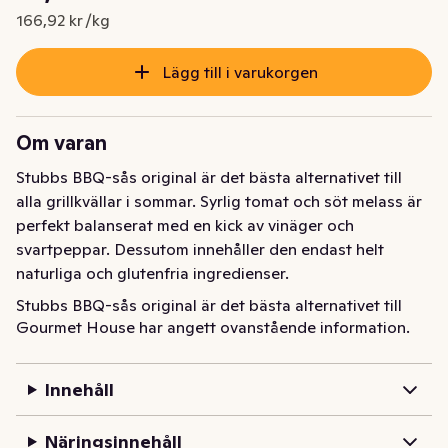
Nuvarande pris är: 85,13 kr
166,92 kr /kg
Lägg till i varukorgen
Om varan
Stubbs BBQ-sås original är det bästa alternativet till 
alla grillkvällar i sommar. Syrlig tomat och söt melass är 
perfekt balanserat med en kick av vinäger och 
svartpeppar. Dessutom innehåller den endast helt 
naturliga och glutenfria ingredienser.
Stubbs BBQ-sås original är det bästa alternativet till 
Gourmet House har angett ovanstående information.
alla grillkvällar i sommar. Syrlig tomat och söt melass är 
perfekt balanserat med en kick av vinäger och 
svartpeppar. Dessutom innehåller den endast helt 
Innehåll
naturliga och glutenfria ingredienser.
Näringsinnehåll