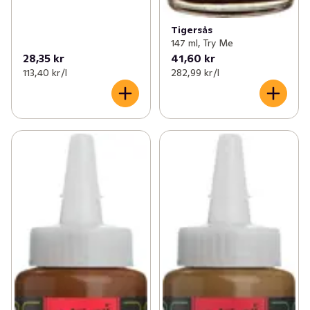
Tigersås
147 ml, Try Me
28,35 kr
41,60 kr
113,40 kr /l
282,99 kr /l