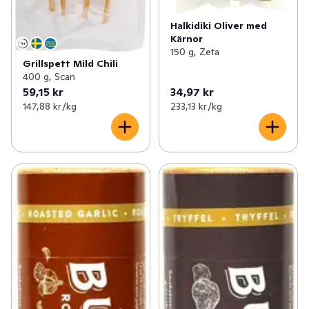
Halkidiki Oliver med
Kärnor
150 g, Zeta
Grillspett Mild Chili
400 g, Scan
59,15 kr
34,97 kr
147,88 kr /kg
233,13 kr /kg