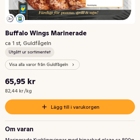
Buffalo Wings Marinerade
ca 1 st, Guldfågeln
Utgått ur sortimentet
Visa alla varor från Guldfågeln
Styckpris: 82,44 kr /kg
65,95 kr
Nuvarande pris är: 65,95 kr
82,44 kr /kg
Lägg till i varukorgen
Om varan
Marinerade Kycklingvingar med bipackad glaze ca 800g