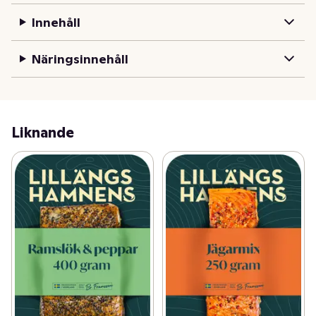
testas och kvalitetssäkras noggrant – för att leverera en 
Innehåll
upplevelse som fungerar i både vardag och nya 
sammanhang.
Näringsinnehåll
Liknande