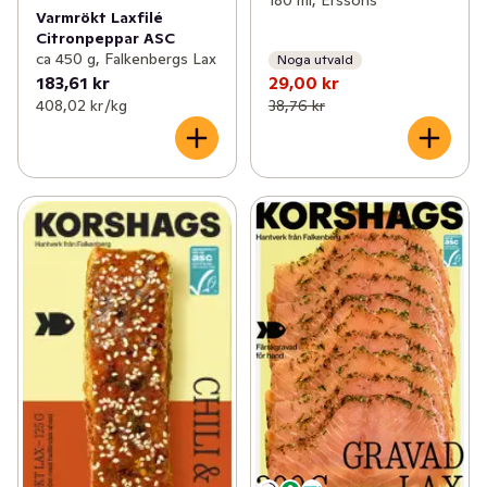
Varmrökt Laxfilé
Citronpeppar ASC
ca 450 g, Falkenbergs Lax
Noga utvald
183,61 kr
29,00 kr
408,02 kr /kg
38,76 kr