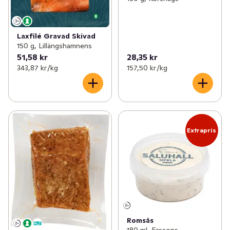
Laxfilé Gravad Skivad
150 g, Lillängshamnens
51,58 kr
28,35 kr
343,87 kr /kg
157,50 kr /kg
Extrapris
Romsås
180 ml, Erssons