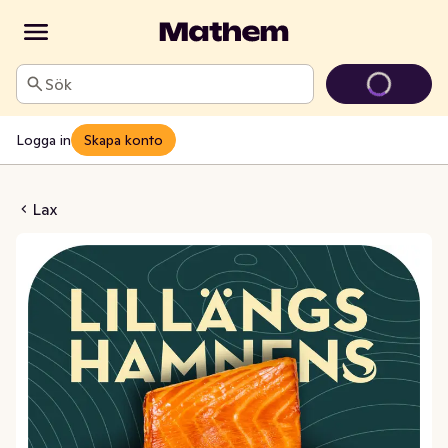
Sök
Logga in
Skapa konto
ilé Varmrökt
Lax