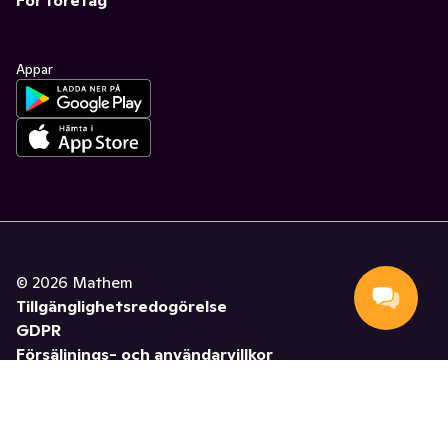
Appar
©
2026
Mathem
Tillgänglighetsredogörelse
GDPR
Försäljnings- och användarvillkor
Hantera cookies