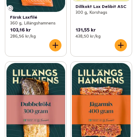
Dillkokt Lax Delibit ASC
300 g, Korshags
Färsk Laxfilé
360 g, Lillängshamnens
103,16 kr
131,55 kr
286,56 kr /kg
438,50 kr /kg