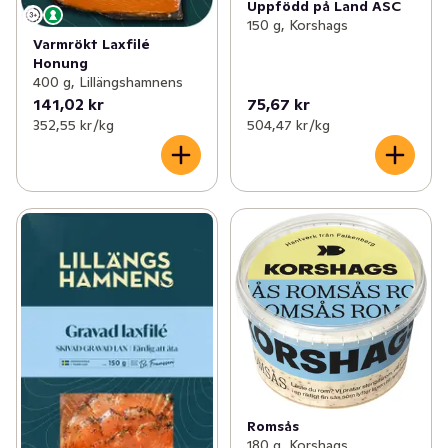
Uppfödd på Land ASC
150 g, Korshags
Varmrökt Laxfilé
Honung
400 g, Lillängshamnens
141,02 kr
75,67 kr
352,55 kr /kg
504,47 kr /kg
Romsås
180 g, Korshags