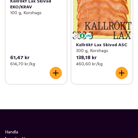
Kallrökt Lax Skivad
EKO/KRAV
100 g, Korshags
Kallrökt Lax Skivad ASC
300 g, Korshags
61,47 kr
138,18 kr
614,70 kr /kg
460,60 kr /kg
Handla