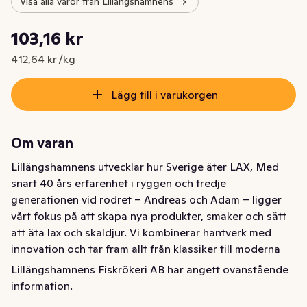
Visa alla varor från Lillängshamnens
Styckpris: 412,64 kr /kg
103,16 kr
Nuvarande pris är: 103,16 kr
412,64 kr /kg
Lägg till i varukorgen
Om varan
Lillängshamnens utvecklar hur Sverige äter LAX, Med 
snart 40 års erfarenhet i ryggen och tredje 
generationen vid rodret – Andreas och Adam – ligger 
vårt fokus på att skapa nya produkter, smaker och sätt 
att äta lax och skaldjur. Vi kombinerar hantverk med 
innovation och tar fram allt från klassiker till moderna 
måltidslösningar. Resultatet är fisk- och 
Lillängshamnens Fiskrökeri AB har angett ovanstående
skaldjursprodukter med hög kvalitet, hållbara råvaror 
information.
och en smak som sticker ut. Varje produkt utvecklas, 