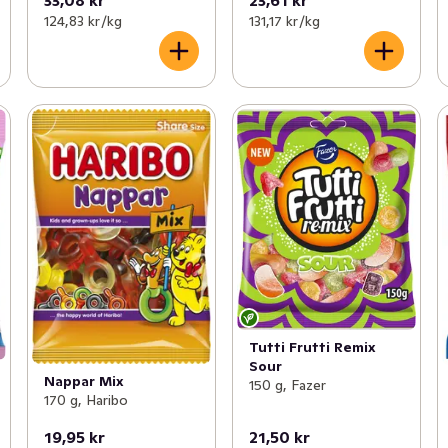
33,08 kr
23,61 kr
124,83 kr /kg
131,17 kr /kg
Tutti Frutti Remix
Sour
Nappar Mix
150 g, Fazer
170 g, Haribo
19,95 kr
21,50 kr