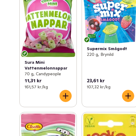
Supermix Smågodt
220 g, Brynild
Sura Mini
Vattenmelonnappar
70 g, Candypeople
11,31 kr
23,61 kr
161,57 kr /kg
107,32 kr /kg