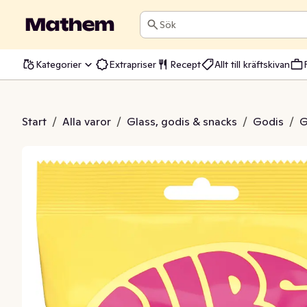
Sök
Kategorier
Extrapriser
Recept
Allt till kräftskivan
Sur Skalle
Start
/
Alla varor
/
Glass, godis & snacks
/
Godis
/
G