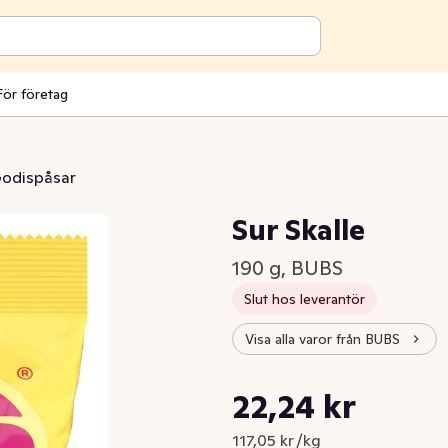
För företag
odispåsar
Sur Skalle
190 g, BUBS
Slut hos leverantör
Visa alla varor från BUBS
Styckpris: 117,05 kr /kg
22,24 kr
Nuvarande pris är: 22,24 kr
117,05 kr /kg