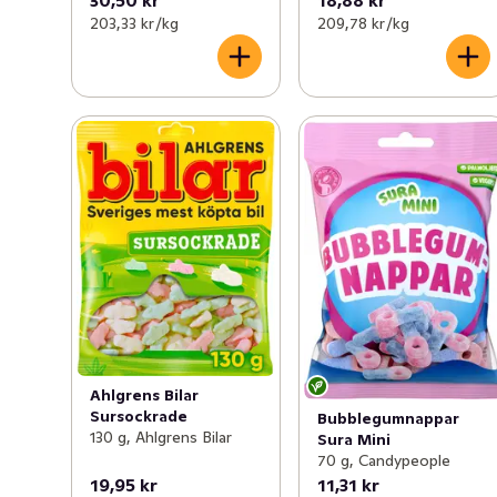
30,50 kr
18,88 kr
203,33 kr /kg
209,78 kr /kg
Ahlgrens Bilar
Sursockrade
Bubblegumnappar
130 g, Ahlgrens Bilar
Sura Mini
70 g, Candypeople
19,95 kr
11,31 kr