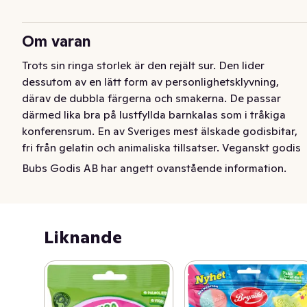
Om varan
Trots sin ringa storlek är den rejält sur. Den lider 
dessutom av en lätt form av personlighetsklyvning, 
därav de dubbla färgerna och smakerna. De passar 
därmed lika bra på lustfyllda barnkalas som i tråkiga 
konferensrum. En av Sveriges mest älskade godisbitar, 
fri från gelatin och animaliska tillsatser. Veganskt godis 
när det är som bäst!
Bubs Godis AB har angett ovanstående information.
Liknande