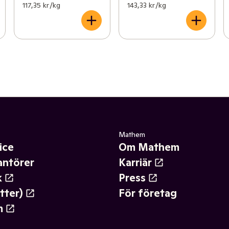
117,35 kr /kg
143,33 kr /kg
Mathem
ice
Om Mathem
antörer
Karriär
k
Press
tter)
För företag
m