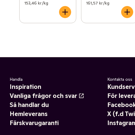
153,46 kr /kg
161,57 kr /kg
Handla
Kontakta oss
Inspiration
Kundserv
Vanliga frågor och svar
För lever
Så handlar du
Faceboo
Hemleverans
X (f.d Twi
Färskvarugaranti
Instagra