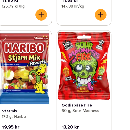
11,95 kr
11,83 kr
125,79 kr /kg
147,88 kr /kg
Godispåse Fire
60 g, Sour Madness
Starmix
170 g, Haribo
19,95 kr
13,20 kr