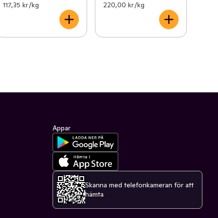
117,35 kr /kg
220,00 kr /kg
Appar
Skanna med telefonkameran för att
hämta