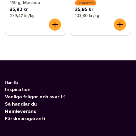
150 g, Marabou
Prismatch
35,92 kr
25,95 kr
239,47 kr /kg
103,80 kr /kg
Handla
Inspiration
Vanliga frågor och svar
Så handlar du
Hemleverans
Färskvarugaranti