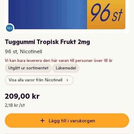
Tuggummi Tropisk Frukt 2mg
96 st, Nicotinell
Vi kan bara leverera den här varan till personer över 18 år
Utgått ur sortimentet
Läkemedel
Visa alla varor från Nicotinell
Styckpris: 2,18 kr /st
209,00 kr
Nuvarande pris är: 209,00 kr
2,18 kr /st
Lägg till i varukorgen