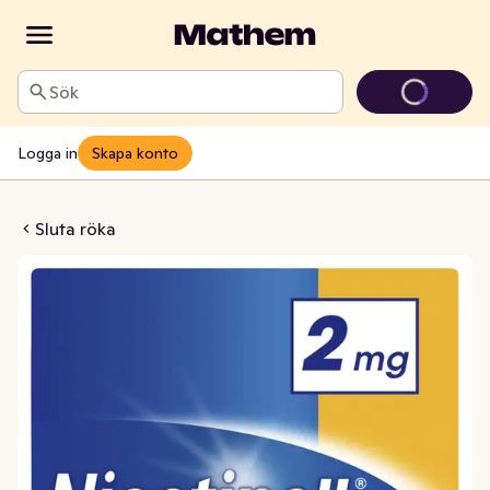
Sök
Logga in
Skapa konto
ropisk Frukt 2mg
Sluta röka