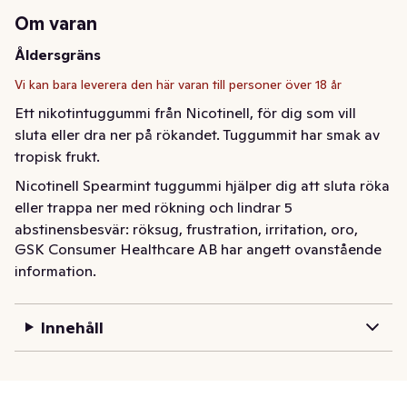
Om varan
Åldersgräns
Vi kan bara leverera den här varan till personer över 18 år
Ett nikotintuggummi från Nicotinell, för dig som vill 
sluta eller dra ner på rökandet. Tuggummit har smak av 
tropisk frukt.
Nicotinell Spearmint tuggummi hjälper dig att sluta röka 
eller trappa ner med rökning och lindrar 5 
abstinensbesvär: röksug, frustration, irritation, oro, 
GSK Consumer Healthcare AB har angett ovanstående
rastlöshet. Ett tuggummi som hjälper mot rök-och 
information.
nikotinsuget när du är på språng: • God smak av tropisk 
frukt • Största sortimentet av goda tuggummismaker • 
Innehåller 2 eller 4 mg nikotin • Kan kombineras med 
Innehåll
Nicotinell depotplåster • Sockerfritt Det finns fyra enkla 
steg för att uppnå bästa effekt med Nicotinell 
tuggummi: • Tugga tills du känner en svag smak av 
nikotin. • Låt tuggummit ligga kvar mellan kinden och 