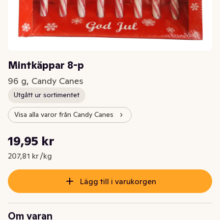
Mintkäppar 8-p
96 g, Candy Canes
Utgått ur sortimentet
Visa alla varor från Candy Canes
Styckpris: 207,81 kr /kg
19,95 kr
Nuvarande pris är: 19,95 kr
207,81 kr /kg
Lägg till i varukorgen
Om varan