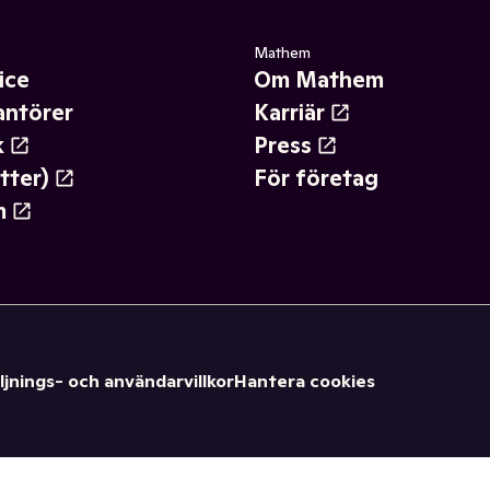
Mathem
ice
Om Mathem
antörer
Karriär
k
Press
tter)
För företag
m
ljnings- och användarvillkor
Hantera cookies