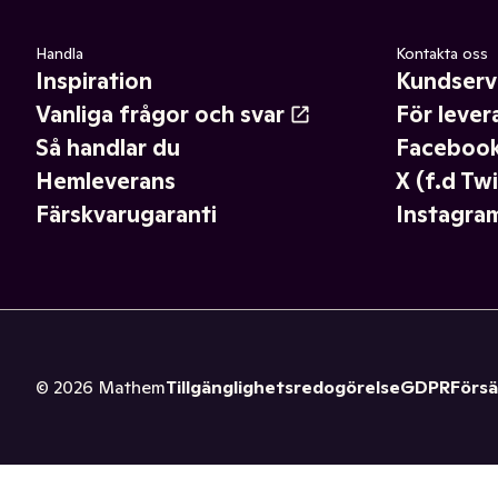
Handla
Kontakta oss
Inspiration
Kundserv
Vanliga frågor och svar
För lever
Så handlar du
Faceboo
Hemleverans
X (f.d Twi
Färskvarugaranti
Instagra
©
2026
Mathem
Tillgänglighetsredogörelse
GDPR
Försä