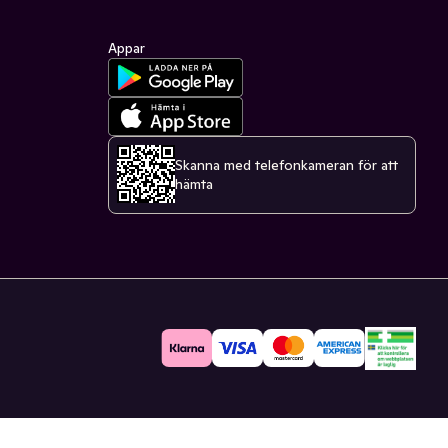
Appar
Skanna med telefonkameran för att
hämta