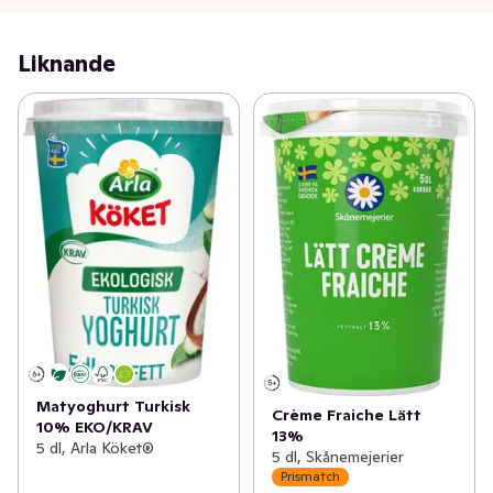
deciliter yoghurt. Gjord på mjölk från gårdar i södra 
Sverige med de högsta kraven på djuromsorg.
Liknande
Matyoghurt Turkisk
Crème Fraiche Lätt
10% EKO/KRAV
13%
5 dl, Arla Köket®
5 dl, Skånemejerier
Prismatch