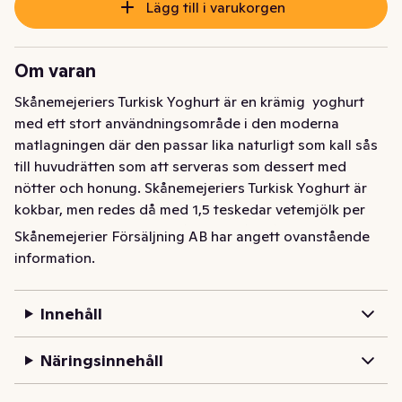
Lägg till i varukorgen
Om varan
Skånemejeriers Turkisk Yoghurt är en krämig  yoghurt 
med ett stort användningsområde i den moderna 
matlagningen där den passar lika naturligt som kall sås 
till huvudrätten som att serveras som dessert med 
nötter och honung. Skånemejeriers Turkisk Yoghurt är 
kokbar, men redes då med 1,5 teskedar vetemjölk per 
deciliter yoghurt. Gjord på mjölk från gårdar i södra 
Skånemejerier Försäljning AB har angett ovanstående
Sverige med de högsta kraven på djuromsorg.
information.
Skånemejeriers Turkisk Yoghurt är en krämig yoghurt 
med ett stort användningsområde i den moderna 
Innehåll
matlagningen där den passar lika naturligt som kall sås 
till huvudrätten som att serveras som dessert med 
Näringsinnehåll
nötter och honung. Skånemejeriers Turkisk Yoghurt är 
kokbar, men redes då med 1,5 teskedar vetemjölk per 