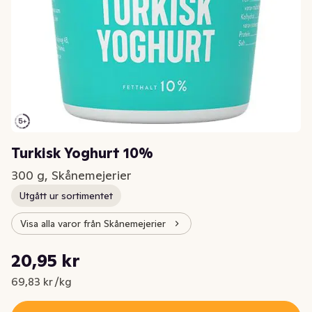
Turkisk Yoghurt 10%
300 g, Skånemejerier
Utgått ur sortimentet
Visa alla varor från Skånemejerier
Styckpris: 69,83 kr /kg
20,95 kr
Nuvarande pris är: 20,95 kr
69,83 kr /kg