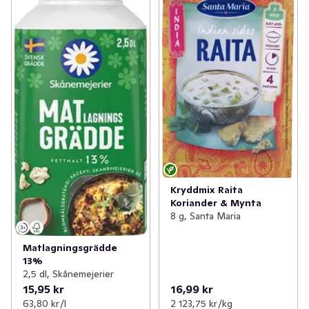
Kryddmix Raita
Koriander & Mynta
8 g, Santa Maria
Matlagningsgrädde
13%
2,5 dl, Skånemejerier
15,95 kr
16,99 kr
63,80 kr /l
2 123,75 kr /kg