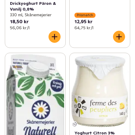
Drickyoghurt Päron &
Vanilj 0,8%
330 ml, Skånemejerier
Prismatch
18,50 kr
12,95 kr
56,06 kr /l
64,75 kr /l
Yoghurt Citron 3%