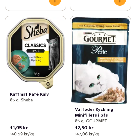
Kattmat Paté Kalv
85 g, Sheba
Våtfoder Kyckling
Minifillets i Sås
85 g, GOURMET
11,95 kr
12,50 kr
140,59 kr /kg
147,06 kr /kg