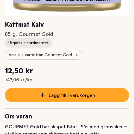
Kattmat Kalv
85 g, Gourmet Gold
Utgått ur sortimentet
Visa alla varor från Gourmet Gold
Styckpris: 147,06 kr /kg
12,50 kr
Nuvarande pris är: 12,50 kr
147,06 kr /kg
Lägg till i varukorgen
Om varan
GOURMET Gold har skapat Bitar i Sås med grönsaker – 
utsökta recept som skämmer bort din katts 