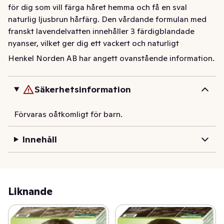
för dig som vill färga håret hemma och få en sval 
naturlig ljusbrun hårfärg. Den vårdande formulan med 
franskt lavendelvatten innehåller 3 färdigblandade 
nyanser, vilket ger dig ett vackert och naturligt 
färgresultat. 

Henkel Norden AB har angett ovanstående information.
Hårfärgen har 100% gråhårstäckning, vilket gör att du 
Säkerhetsinformation
smidigt kan täcka grått hår. Det är även en vegansk 
hårfärg, fri från animaliska ingredienser, med upp till 
Förvaras oåtkomligt för barn.
93%* ingredienser av naturligt ursprung vilket 
framhäver en naturlig hårfärg. Vill du dessutom ha en 
Innehåll
vårdande hårfärg? Det medföljande balsamet med 
olivolja från Medelhavet innehåller 97%* ingredienser 
av naturligt ursprung, vilket ger dig ett vackert glansigt 
hår. 

Liknande
*Inklusive vatten
Natural & Easy – Schwarzkopf’s omsorgsfulla färger, 