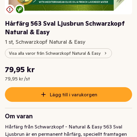
Hårfärg 563 Sval Ljusbrun Schwarzkopf
Natural & Easy
1 st, Schwarzkopf Natural & Easy
Visa alla varor från Schwarzkopf Natural & Easy
Styckpris: 79,95 kr /st
79,95 kr
Nuvarande pris är: 79,95 kr
79,95 kr /st
Lägg till i varukorgen
Om varan
Hårfärg från Schwarzkopf - Natural & Easy 563 Sval 
Ljusbrun är en permanent hårfärg, speciellt framtagen 