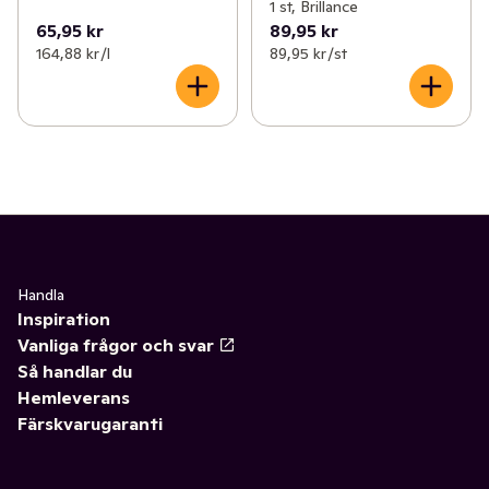
1 st, Brillance
65,95 kr
89,95 kr
164,88 kr /l
89,95 kr /st
Handla
Inspiration
Vanliga frågor och svar
Så handlar du
Hemleverans
Färskvarugaranti