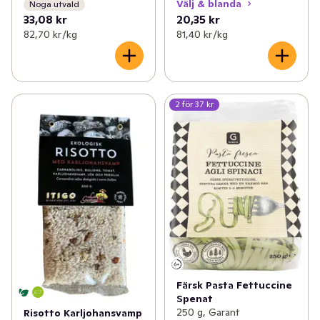
Välj & blanda
Noga utvald
33,08 kr
20,35 kr
82,70 kr /kg
81,40 kr /kg
2 för 37 kr
Färsk Pasta Fettuccine
Spenat
250 g, Garant
Risotto Karljohansvamp