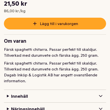
Styckpris: 86,00 kr /kg
21,50 kr
Nuvarande pris är: 21,50 kr
86,00 kr /kg
Lägg till i varukorgen
Om varan
Färsk spaghetti chitarra. Passar perfekt till skaldjur. 
Tillverkad med durumvete och färska ägg. 250 gram.
Färsk spaghetti chitarra. Passar perfekt till skaldjur. 
Tillverkad med durumvete och färska ägg. 250 gram.
Dagab Inköp & Logistik AB har angett ovanstående
information.
Innehåll
Näringsinnehåll