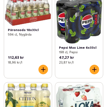
Päronsoda 18x33cl
594 cl, Nygårda
Pepsi Max Lime 6x33cl
198 cl, Pepsi
112,63 kr
47,27 kr
18,96 kr /l
23,87 kr /l