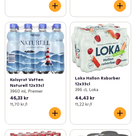
Loka Hallon Rabarber
Kolsyrat Vatten
12x33cl
Naturell 12x33cl
396 cl, Loka
3960 ml, Premier
46,33 kr
44,43 kr
11,70 kr /l
11,22 kr /l