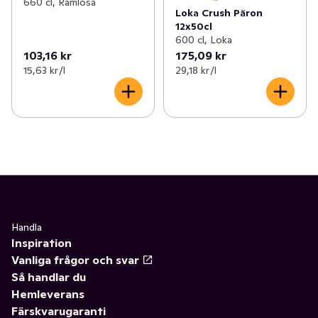
660 cl, Ramlösa
Loka Crush Päron
12x50cl
600 cl, Loka
103,16 kr
175,09 kr
15,63 kr /l
29,18 kr /l
Handla
Inspiration
Vanliga frågor och svar
Så handlar du
Hemleverans
Färskvarugaranti