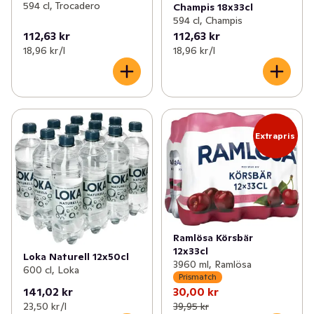
594 cl, Trocadero
Champis 18x33cl
594 cl, Champis
112,63 kr
112,63 kr
18,96 kr /l
18,96 kr /l
Extrapris
Ramlösa Körsbär
12x33cl
Loka Naturell 12x50cl
3960 ml, Ramlösa
600 cl, Loka
Prismatch
141,02 kr
30,00 kr
23,50 kr /l
39,95 kr