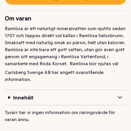
Om varan
Ramlösa är ett naturligt mineralvatten som njutits sedan 
1707 och tappas direkt vid källan i Ramlösa hälsobrunn. 
Smaksatt med naturlig smak av päron, helt utan kalorier.  
Ramlösa är inte bara ett gott vatten, utan gör även gott 
genom sitt engagemang i Ramlösa Vattenfond, i 
samarbete med Röda Korset.  Ramlösa bör njutas väl 
kyld. Till lunchen, middagen, på resan, jobbet eller 
Carlsberg Sverige AB har angett ovanstående
närhelst törsten faller på.
information.
Ramlösa är Sveriges naturliga mineralvatten med 
traditioner sedan 1707. Naturligt mineralvatten är den 
Innehåll
finaste beteckningen ett vatten kan få. Mineralvattnet 
från Ramlösa Hälsobrunn får sin goda smak av 
Tyvärr har vi ingen information om näringsvärde för
mineraler och salter när det vandrar genom de skånska 
varan ännu.
ängarna och berggrunden. Ramlösa Päron har en väl 
avrundad naturlig smak av päron, helt utan kalorier. En 