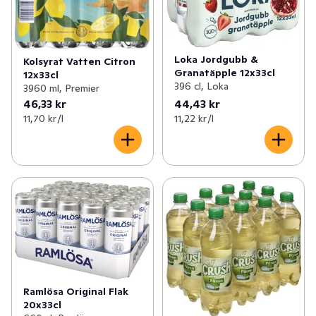
Loka Jordgubb &
Kolsyrat Vatten Citron
Granatäpple 12x33cl
12x33cl
396 cl, Loka
3960 ml, Premier
46,33 kr
44,43 kr
11,70 kr /l
11,22 kr /l
Ramlösa Original Flak
20x33cl