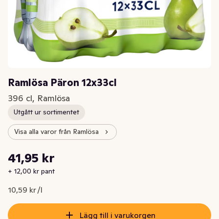
Ramlösa Päron 12x33cl
396 cl, Ramlösa
Utgått ur sortimentet
Visa alla varor från Ramlösa
Styckpris: 10,59 kr /l
41,95 kr
Nuvarande pris är: 41,95 kr
+ 12,00 kr pant
10,59 kr /l
Lägg till i varukorgen