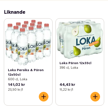
törstsläckare direkt från naturen, tappad vid källan och 
lätt uppfriskad med kolsyra och päron. 

Liknande
Ramlösa Päron är inte bara ett gott vatten, utan gör 
även gott genom sitt engagemang i Ramlösa 
Vattenfond, i samarbete med Röda Korset. För varje 
liter Ramlösa Päron som säljs skänker Ramlösa 
Vattenfond motsvarande en liter rent vatten till Svenska 
Röda Korsets vattenprojekt i utsatta områden runt om i 
världen. Ramlösa mineralvatten Päron bör njutas väl 
kyld. Till lunchen, middagen, på resan, jobbet eller 
närhelst törsten faller på och du är sugen på ett gott 
Loka Päron 12x33cl
bubbelvatten. Ramlösa finns i flera goda smaker.
396 cl, Loka
Loka Persika & Päron
12x50cl
600 cl, Loka
141,02 kr
44,43 kr
23,50 kr /l
11,22 kr /l