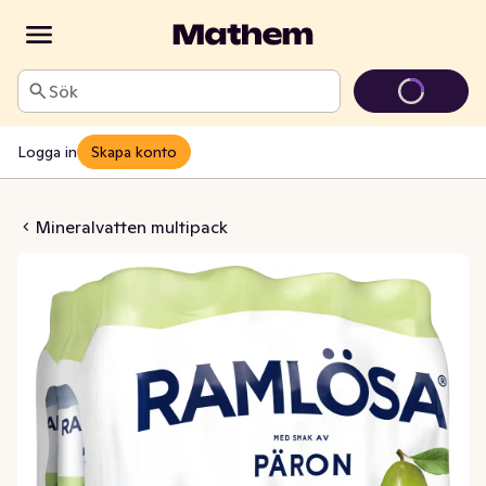
Sök
Logga in
Skapa konto
 Päron 12x33cl
Mineralvatten multipack