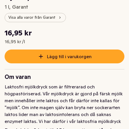
1 l, Garant
Visa alla varor från Garant
Styckpris: 16,95 kr /l
16,95 kr
Nuvarande pris är: 16,95 kr
16,95 kr /l
Lägg till i varukorgen
Om varan
Laktosfri mjölkdryck som är filtrerarad och 
högpastöriserad. Vår mjölkdryck är gjord på färsk mjölk 
men innehåller inte laktos och får därför inte kallas för 
"mjölk". Om inte magen själv kan bryta ner sockerarten 
laktos lider man av laktosintolerans och då saknas 
enzymet laktas. Vi har därför i vår laktosfria mjölkdryck 
redan tagit bort laktosen med hjälp av ett laktasenzym 