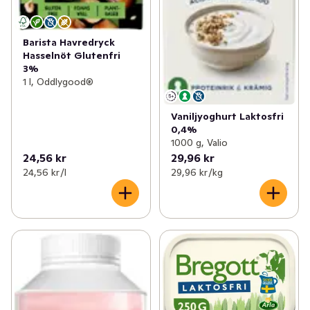
Barista Havredryck
Hasselnöt Glutenfri
3%
1 l, Oddlygood®
Vaniljyoghurt Laktosfri
0,4%
1000 g, Valio
24,56 kr
29,96 kr
24,56 kr /l
29,96 kr /kg