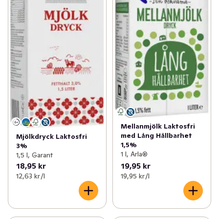
Mellanmjölk Laktosfri
med Lång Hållbarhet
Mjölkdryck Laktosfri
1,5%
3%
1 l, Arla®
1,5 l, Garant
18,95 kr
19,95 kr
12,63 kr /l
19,95 kr /l