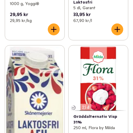
Laktosfri
1000 g, Yoggi®
5 dl, Garant
29,95 kr
33,95 kr
29,95 kr /kg
67,90 kr /l
Gräddalternativ Visp
31%
250 ml, Flora by Milda