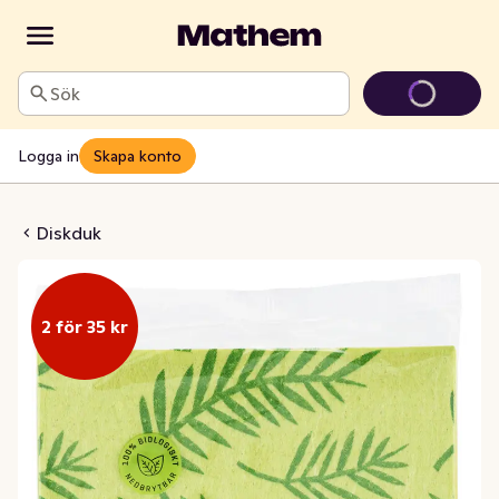
Sök
Logga in
Skapa konto
uk Med Tryck
Diskduk
2 för 35 kr