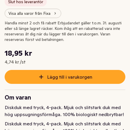
Slut hos leverantör
Visa alla varor från Fixa
Handla minst 2 och få rabatt Erbjudandet gäller t.o.m. 31. augusti
eller så länge lagret räcker. Kom ihåg att en rabatterad vara inte
reserveras åt dig när du lägger till den i varukorgen. Varan
reserveras först vid betalningen.
Styckpris: 4,74 kr /st
18,95 kr
Nuvarande pris är: 18,95 kr
4,74 kr /st
Lägg till i varukorgen
Om varan
Diskduk med tryck, 4-pack. Mjuk och slitstark duk med 
hög uppsugningsförmåga. 100% biologiskt nedbrytbar!
Diskduk med tryck, 4-pack. Mjuk och slitstark duk med 