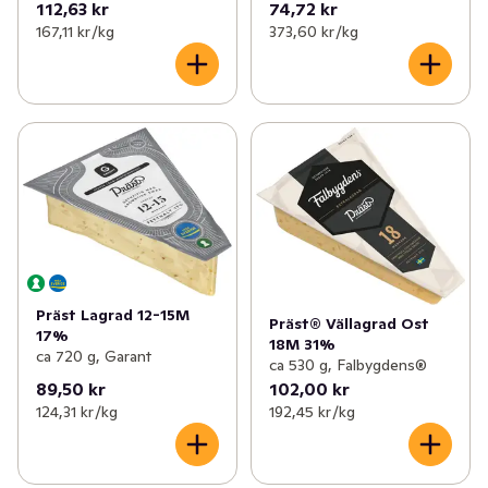
112,63 kr
74,72 kr
167,11 kr /kg
373,60 kr /kg
Präst Lagrad 12-15M
Präst® Vällagrad Ost
17%
18M 31%
ca 720 g, Garant
ca 530 g, Falbygdens®
89,50 kr
102,00 kr
124,31 kr /kg
192,45 kr /kg