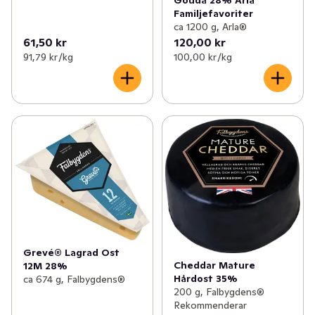
Gouda 28% Arla
Familjefavoriter
ca 1200 g, Arla®
61,50 kr
120,00 kr
91,79 kr /kg
100,00 kr /kg
Grevé® Lagrad Ost
Cheddar Mature
12M 28%
Hårdost 35%
ca 674 g, Falbygdens®
200 g, Falbygdens®
Rekommenderar