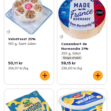
Valnötsost 25%
150 g, Saint Julien
Camembert de
Normandie 21%
250 g, Gillot
Noga utvald
50,11 kr
59,15 kr
334,07 kr /kg
236,60 kr /kg