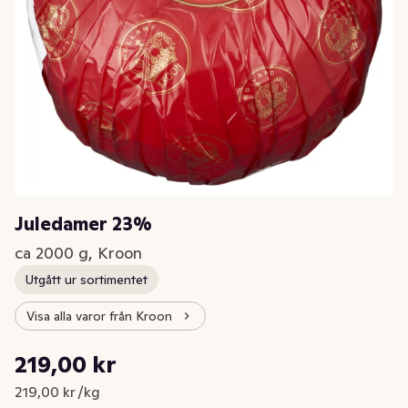
Juledamer 23%
ca 2000 g, Kroon
Utgått ur sortimentet
Visa alla varor från Kroon
Styckpris: 219,00 kr /kg
219,00 kr
Nuvarande pris är: 219,00 kr
219,00 kr /kg