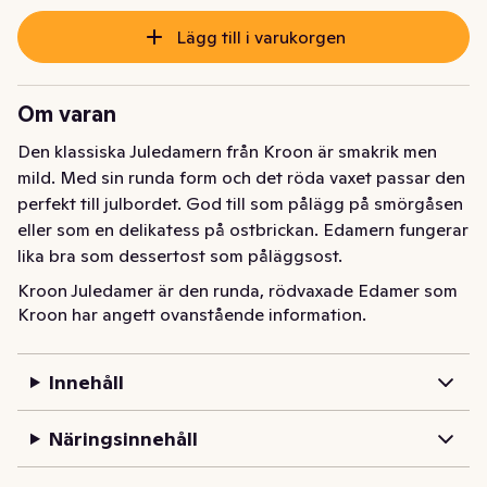
Lägg till i varukorgen
Om varan
Den klassiska Juledamern från Kroon är smakrik men 
mild. Med sin runda form och det röda vaxet passar den 
perfekt till julbordet. God till som pålägg på smörgåsen 
eller som en delikatess på ostbrickan. Edamern fungerar 
lika bra som dessertost som påläggsost.
Kroon Juledamer är den runda, rödvaxade Edamer som 
Kroon har angett ovanstående information.
hör julen till. Mild och god smak som passar hela 
familjen – perfekt på ostbrickan, till smörgåsen eller 
som dekoration på julbordet.
Innehåll
Näringsinnehåll