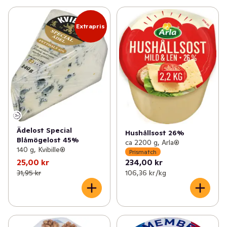
Extrapris
Ädelost Special
Hushållsost 26%
Blåmögelost 45%
ca 2200 g, Arla®
140 g, Kvibille®
Prismatch
25,00 kr
234,00 kr
31,95 kr
106,36 kr /kg