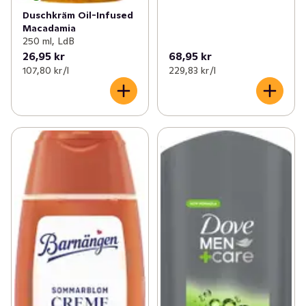
Duschkräm Oil-Infused
Macadamia
250 ml, LdB
26,95 kr
68,95 kr
107,80 kr /l
229,83 kr /l