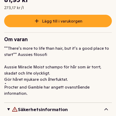
Nuvarande pris är: 81,95 kr
273,17 kr /l
Lägg till i varukorgen
Om varan
""There's more to life than hair, but it's a good place to 
start"" Aussies filosofi 

Aussie Miracle Moist schampo för hår som är torrt, 
skadat och lite olyckligt. 

Gör håret mjukare och återfuktat. 

Återfuktar torrt och skadat hår och gör det mjukt. 

Procter and Gamble har angett ovanstående
Med australisk makademianötolja. 

information.
För bästa resultat, använd med Aussie Miracle Moisture 
balsam.
Säkerhetsinformation
Är ditt hår törstigare än en turist i Australiens outback? 