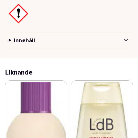
Detta mirakulösa, fuktgivande schampo livar upp och 
återställer törstande torrt och skadat hår. Aussie 
Miracle Moist Shampoo har inte testats på djur och är 
berikat med australisk macadamianötolja. Dessutom 
doftar det himmelskt! Maca-löst! Ger nytt liv till torrt 
Innehåll
och sprött hår som haft lite för kul (om det ens är 
möjligt?).
Liknande