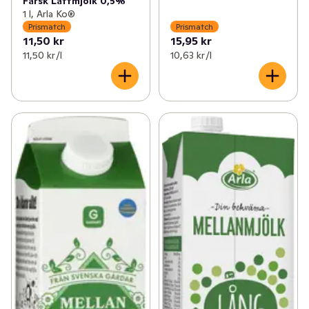
Färsk Lättmjölk 0,5%
1 l, Arla Ko®
Prismatch
Prismatch
11,50 kr
15,95 kr
11,50 kr /l
10,63 kr /l