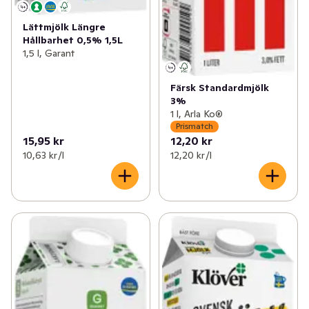
Lättmjölk Längre
Hållbarhet 0,5% 1,5L
1,5 l, Garant
Färsk Standardmjölk
3%
1 l, Arla Ko®
Prismatch
15,95 kr
12,20 kr
10,63 kr /l
12,20 kr /l