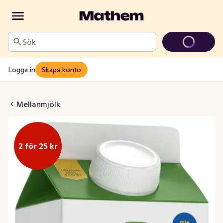
Sök
Logga in
Skapa konto
 Längre Hållbarhet 1.5%
Mellanmjölk
2 för 25 kr