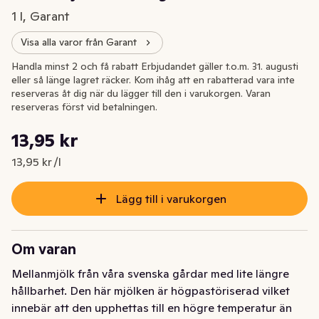
1 l, Garant
Visa alla varor från Garant
Handla minst 2 och få rabatt Erbjudandet gäller t.o.m. 31. augusti
eller så länge lagret räcker. Kom ihåg att en rabatterad vara inte
reserveras åt dig när du lägger till den i varukorgen. Varan
reserveras först vid betalningen.
Styckpris: 13,95 kr /l
13,95 kr
Nuvarande pris är: 13,95 kr
13,95 kr /l
Lägg till i varukorgen
Om varan
Mellanmjölk från våra svenska gårdar med lite längre 
hållbarhet. Den här mjölken är högpastöriserad vilket 
innebär att den upphettas till en högre temperatur än 