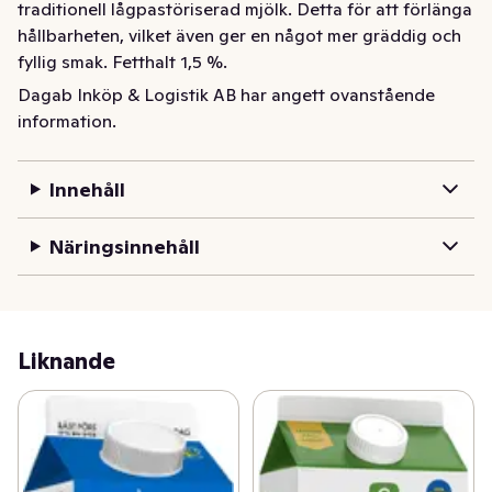
traditionell lågpastöriserad mjölk. Detta för att förlänga 
hållbarheten, vilket även ger en något mer gräddig och 
fyllig smak. Fetthalt 1,5 %.
Dagab Inköp & Logistik AB har angett ovanstående
Mjölk med lite längre hållbarhet. Från svenska gårdar. 
information.
Fetthalt 1,5%. 1 liter.
Innehåll
Näringsinnehåll
Liknande