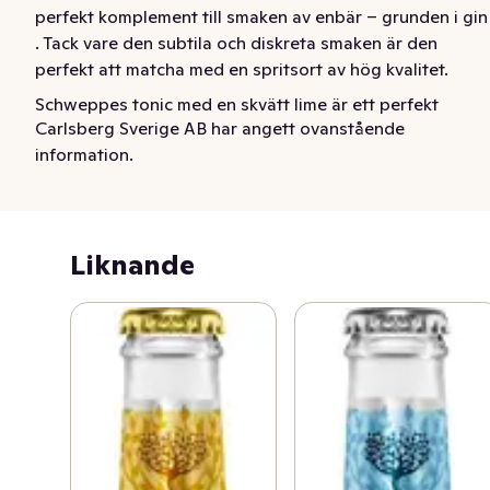
perfekt komplement till smaken av enbär – grunden i gin 
. Tack vare den subtila och diskreta smaken är den 
perfekt att matcha med en spritsort av hög kvalitet.
Schweppes tonic med en skvätt lime är ett perfekt 
Carlsberg Sverige AB har angett ovanstående
komplement till smaken av enbär ? grunden i gin . Tack 
information.
vare den subtila och diskreta smaken är den perfekt att 
matcha med en spritsort av hög kvalitet. Passar perfekt i 
drinken eller precis som den är. Avnjutes välkyld!
Liknande