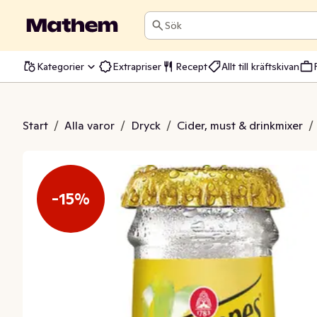
Sök
Kategorier
Extrapriser
Recept
Allt till kräftskivan
Tonic Twist of Lime
Start
/
Alla varor
/
Dryck
/
Cider, must & drinkmixer
/
-15%