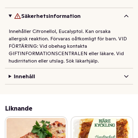
Mild och hudvänlig spray som motverkar bett från 
mygg, knott och bitande flugor. Påvisad effekt även på 
Säkerhetsinformation
bin och getingar. Sprayen ger effektivt skydd i upp till 6 
timmar. Dermatologiskt testad och godkänd att 
Innehåller Citronellol, Eucalyptol. Kan orsaka
använda även på barn under 3 år, men med försiktighet. 
allergisk reaktion. Förvaras oåtkomligt för barn. VID
Spraya ej direkt i ansiktet utan först i handen, dock ej i 
FÖRTÄRING: Vid obehag kontakta
barns händer, då det är risk att de får medlet i munnen 
GIFTINFORMATIONSCENTRALEN eller läkare. Vid
eller ögonen. Vattenfast och klarar svettningar och bad. 
hudirritation eller utslag. Sök läkarhjälp.
Den aktiva ingrediensen är av naturligt ursprung och är 
mild för miljön.
Innehåll
Liknande