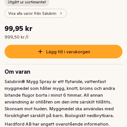
Utgått ur sortimentet
Visa alla varor från Salubrin
Styckpris: 999,50 kr /l
99,95 kr
Nuvarande pris är: 99,95 kr
999,50 kr /l
Lägg till i varukorgen
Om varan
Salubrin® Mygg Spray är ett flytande, vattenfast 
myggmedel som håller mygg, knott, broms och andra 
bitande flugor borta i minst 6 timmar. All annan 
användning är otillåten om den inte särskilt tillåtits. 
Skonsam mot huden. Myggmedel ska användas med 
försiktighet särskilt på barn. Biologiskt nedbrytbara. 
Växtbaserad aktiv ingrediens
Hardford AB har angett ovanstående information.