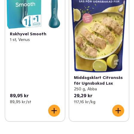
Rakhyvel Smooth
1 st, Venus
Middagsklart Citronsås
för Ugnsbakad Lax
250 g, Abba
89,95 kr
29,29 kr
89,95 kr /st
117,16 kr /kg