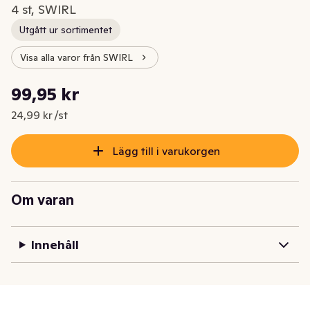
4 st, SWIRL
Utgått ur sortimentet
Visa alla varor från SWIRL
Styckpris: 24,99 kr /st
99,95 kr
Nuvarande pris är: 99,95 kr
24,99 kr /st
Lägg till i varukorgen
Om varan
Innehåll