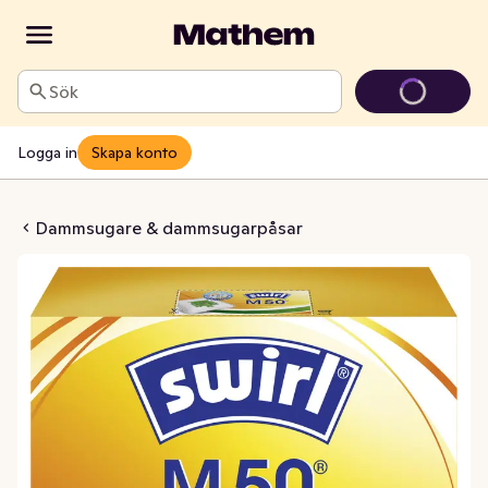
Sök
Logga in
Skapa konto
rpåse M50Mp+G
Dammsugare & dammsugarpåsar