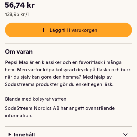
Styckpris: 128,95 kr /l
56,74 kr
Nuvarande pris är: 56,74 kr
128,95 kr /l
Lägg till i varukorgen
Om varan
Pepsi Max är en klassiker och en favoritläsk i många 
hem. Men varför köpa kolsyrad dryck på flaska och burk 
när du själv kan göra den hemma? Med hjälp av 
Sodastreams produkter gör du enkelt egen läsk. 

Blanda med kolsyrat vatten 

Använd flaskans kork för att dosera rätt mängd 
SodaStream Nordics AB har angett ovanstående
smakkoncentrat (1 del koncentrat till ca 15 delar kolsyrat 
information.
vatten) och tillsätt mer eller mindre efter smak. En flaska 
koncentrat (440 ml) ger ca 8 liter färdig dryck. Innehåller 
Innehåll
inget vanligt socker utan är sötad med sötningsmedel 